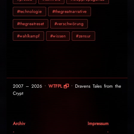
#technologie
#thegreatnarrative
#thegreatreset
#verschwörung
#wahlkampf
#wissen
#zensur
2007 – 2026 •
WTFPL
• Dravens Tales from the
Crypt
Archiv
Impressum
.
.