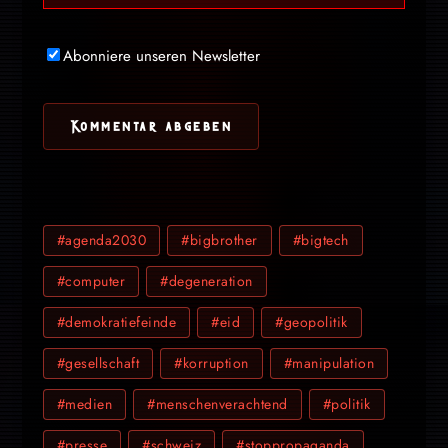
Abonniere unseren Newsletter
#agenda2030
#bigbrother
#bigtech
#computer
#degeneration
#demokratiefeinde
#eid
#geopolitik
#gesellschaft
#korruption
#manipulation
#medien
#menschenverachtend
#politik
#presse
#schweiz
#stoppropaganda