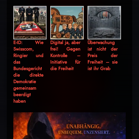
E-ID: Wie
Digital ja, aber
Überwachung
Swisscom,
frei! Gegen
ist nicht der
Ringier und
Kontrolle –
Preis der
das
Initiative für
Freiheit – sie
Bundesgericht
die Freiheit
ist ihr Grab
die direkte
Demokratie
gemeinsam
beerdigt
haben