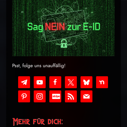
Psst, folge uns unauffällig!
telegram
youtube-
facebook
x
bluesky
nextdoor
play
pinterest
instagram
cc-
rss
mail
stripe
Mehr für dich: