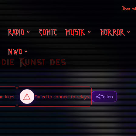
Über m
RADIO
COMIC
MUSIK
HORROR
NWO
die Kunst des
Teilen