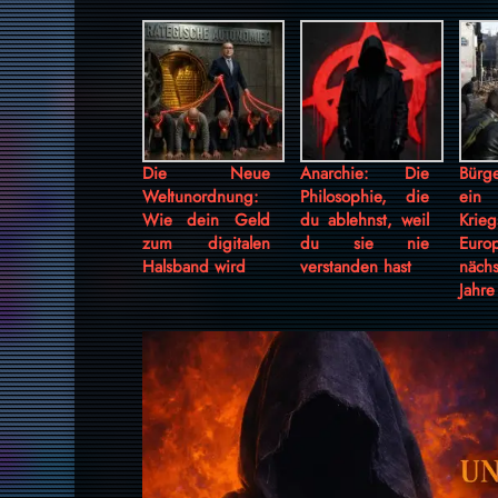
Die Neue
Anarchie: Die
Bürg
Weltunordnung:
Philosophie, die
ein
Wie dein Geld
du ablehnst, weil
Krieg
zum digitalen
du sie nie
Euro
Halsband wird
verstanden hast
näc
Jahre