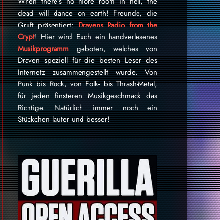
When there’s no more room in hell, the
dead will dance on earth! Freunde, die
Gruft präsentiert:
Dravens Radio from the
Crypt
! Hier wird Euch ein handverlesenes
Musikprogramm
geboten, welches von
Draven speziell für die besten Leser des
Internetz zu­sammen­ge­stellt wurde. Von
Punk bis Rock, von Folk- bis Thrash-Metal,
für je­den finsteren Mu­sik­ge­schmack das
Rich­tige. Natürlich immer noch ein
Stückchen lauter und besser!