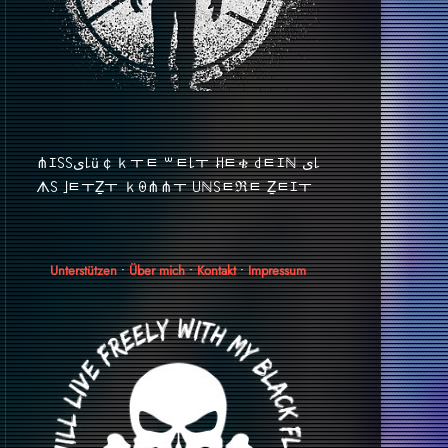
⋔ｴ꒚꒚ﻯ꒒ü￠ｋￓﾼ ꒳ﾼ꒒ￓ ꎧﾼቄ ꒯ﾼｴℕ ﻯ꒒
ᗑ꒚ ｣ﾼￓẔￓ ｋꑙ⋔⋔ￓ ꒤ℕ꒚ﾼℜﾼ Ẕﾼｴￓ
Unterstützen
•
Über mich
•
Kontakt
•
Impressum