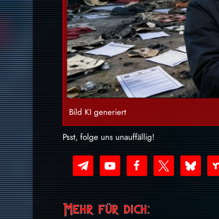
Bild KI generiert
Psst, folge uns unauffällig!
telegram
youtube-
facebook
x
bluesky
nex
play
Mehr für dich: