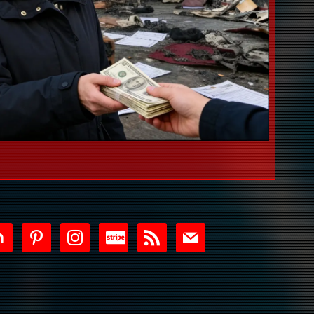
tdoor
pinterest
instagram
cc-
rss
mail
stripe