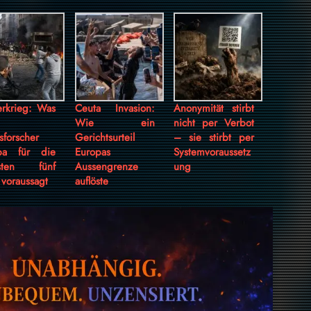
erkrieg: Was
Ceuta Invasion:
Anonymität stirbt
Wie ein
nicht per Verbot
sforscher
Gerichtsurteil
– sie stirbt per
pa für die
Europas
Systemvoraussetz
hsten fünf
Aussengrenze
ung
 voraussagt
auflöste