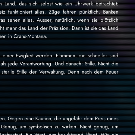
 Land, das sich selbst wie ein Uhrwerk betrachtet:
eiz funktioniert alles. Züge fahren pünktlich. Banken
s sehen alles. Ausser, natürlich, wenn sie plötzlich
ht mehr das Land der Präzision. Dann ist sie das Land
mmen in Crans-Montana.
u einer Ewigkeit werden. Flammen, die schneller sind
t als jede Verantwortung. Und danach: Stille. Nicht die
e sterile Stille der Verwaltung. Denn nach dem Feuer
ssen. Gegen eine Kaution, die ungefähr dem Preis eines
t. Genug, um symbolisch zu wirken. Nicht genug, um
echtsstaat. Ein Wort, das beruhigend klingt. Wie ein