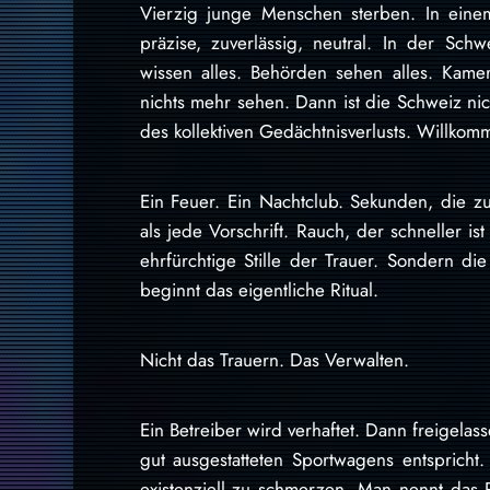
Vierzig junge Menschen sterben. In einem
präzise, zuverlässig, neutral. In der Schw
wissen alles. Behörden sehen alles. Kamera
nichts mehr sehen. Dann ist die Schweiz nic
des kollektiven Gedächtnisverlusts. Willko
Ein Feuer. Ein Nachtclub. Sekunden, die z
als jede Vorschrift. Rauch, der schneller is
ehrfürchtige Stille der Trauer. Sondern di
beginnt das eigentliche Ritual.
Nicht das Trauern. Das Verwalten.
Ein Betreiber wird verhaftet. Dann freigela
gut ausgestatteten Sportwagens entsprich
existenziell zu schmerzen. Man nennt das R