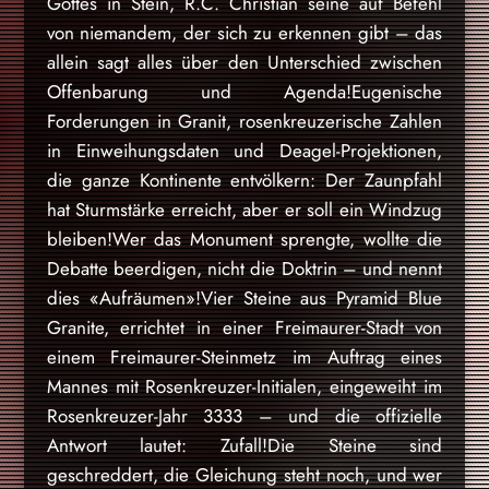
Gottes in Stein, R.C. Christian seine auf Befehl
von niemandem, der sich zu erkennen gibt – das
allein sagt alles über den Unterschied zwischen
Offenbarung und Agenda!Eugenische
Forderungen in Granit, rosenkreuzerische Zahlen
in Einweihungsdaten und Deagel-Projektionen,
die ganze Kontinente entvölkern: Der Zaunpfahl
hat Sturmstärke erreicht, aber er soll ein Windzug
bleiben!Wer das Monument sprengte, wollte die
Debatte beerdigen, nicht die Doktrin – und nennt
dies «Aufräumen»!Vier Steine aus Pyramid Blue
Granite, errichtet in einer Freimaurer-Stadt von
einem Freimaurer-Steinmetz im Auftrag eines
Mannes mit Rosenkreuzer-Initialen, eingeweiht im
Rosenkreuzer-Jahr 3333 – und die offizielle
Antwort lautet: Zufall!Die Steine sind
geschreddert, die Gleichung steht noch, und wer