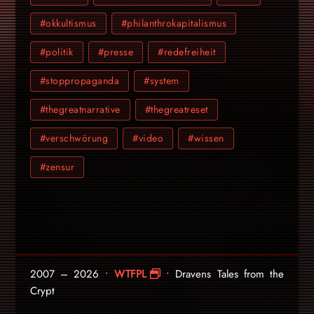
#okkultismus
#philanthrokapitalismus
#politik
#presse
#redefreiheit
#stoppropaganda
#system
#thegreatnarrative
#thegreatreset
#verschwörung
#video
#wissen
#zensur
2007 – 2026 •
WTFPL
• Dravens Tales from the
Crypt