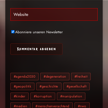
Abonniere unseren Newsletter
#agenda2030
#degeneration
#freiheit
#geopolitik
#geschichte
#gesellschaft
#kinder
#korruption
#manipulation
#medien
#menschenverachtend
#nwo