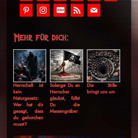
play
pinterest
instagram
cc-
rss
mail
stripe
Mehr für dich:
Herrschaft ist
Solange Du an
Die Stille
kein
Herrscher
bringt uns um
Naturgesetz:
glaubst, füllst
Wer hat dir
Du die
gesagt, dass
Massengräber
du gehorchen
musst?