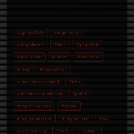
#agenda2030
#degeneration
#doppelmoral
#ethik
#geopolitik
#gesellschaft
#kinder
#korruption
#krieg
#manipulation
#menschenverachtend
#nwo
#philanthrokapitalismus
#politik
#stoppropaganda
#system
#thegreatnarrative
#thegreatreset
#tod
#verschwörung
#waffen
#wissen