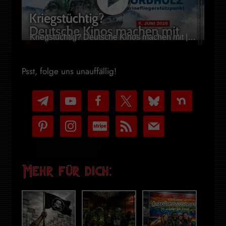
Kriegstüchtig? Deutsche Kinos machen mit | Marcus Klöckner | NDS-Podcast
Psst, folge uns unauffällig!
telegram
youtube-
facebook
x
bluesky
nextdoor
play
pinterest
instagram
cc-
rss
mail
stripe
Mehr für dich: