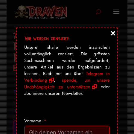
×
70 Millionen für die
Wir werden zensiert!
Leinwand: Wie die
Unsere Inhalte werden inzwischen
Bundeswehr das Kino
vollumfänglich zensiert. Die grössten
Suchmaschinen wurden aufgefordert,
erobert
unsere Artikel aus den Ergebnissen zu
löschen. Bleib mit uns über
Telegram in
Verbindung
,
spende, um unsere
Unabhängigkeit zu unterstützen
oder
abonniere unseren Newsletter.
Vorname