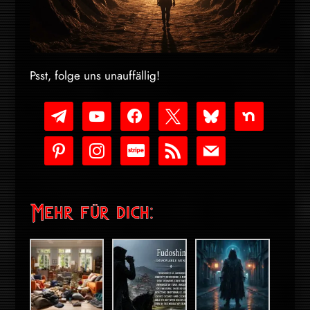
Psst, folge uns unauffällig!
telegram
youtube-
facebook
x
bluesky
nextdoor
play
pinterest
instagram
cc-
rss
mail
stripe
Mehr für dich: