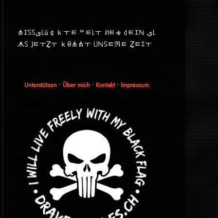
⋔ｴ꒚꒚ﻯ꒒ü￠ｋￓﾼ ꒳ﾼ꒒ￓ ꎧﾼቄ ꒯ﾼｴℕ ﻯ꒒
ᗑ꒚ ｣ﾼￓẔￓ ｋꑙ⋔⋔ￓ ꒤ℕ꒚ﾼℜﾼ Ẕﾼｴￓ
Unterstützen
•
Über mich
•
Kontakt
•
Impressum