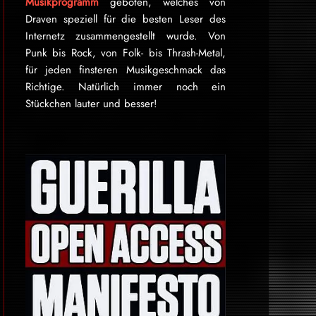
Musikprogramm
geboten, welches von
Draven speziell für die besten Leser des
Internetz zu­sammen­ge­stellt wurde. Von
Punk bis Rock, von Folk- bis Thrash-Metal,
für je­den finsteren Mu­sik­ge­schmack das
Rich­tige. Natürlich immer noch ein
Stückchen lauter und besser!