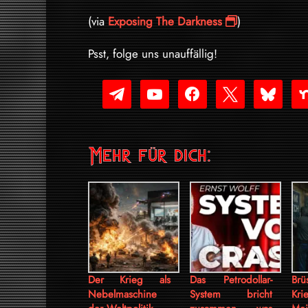
(via
Exposing The Darkness
)
Psst, folge uns unauffällig!
telegram
youtube-
facebook
x
bluesky
nex
play
Mehr für dich:
Der Krieg als
Das Petrodollar-
Brü
Nebelmaschine
System bricht
Kri