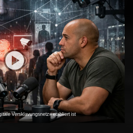
tale Versklavungsnetz» etabliert ist