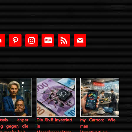
tdoor
pinterest
instagram
cc-
rss
mail
stripe
ssels langer
Die SNB investiert
My Carbon: Wie
eg gegen die
in
man