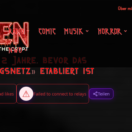
Über m
RADIO
COMIC
MUSIK
HORROR
NWO
2 Jahre, bevor das
gsnetz» etabliert ist
Teilen