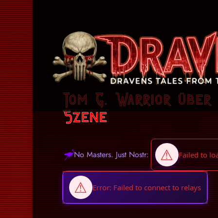
Tom G. Warrior über
Szene
No Masters. Just Nostr: