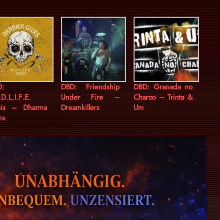
D:
DBD: Friendship
DBD: Granada no
.D.L.I.F.E.
Under Fire –
Charco – Trinta &
sis – Dharma
Dreamkillers
Um
ns