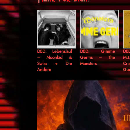
DBD: Lebenslauf
DBD: Gimme
DB
– Moonkid &
Germs – The
M.I
Swiss + Die
Monsters
Cri
Andern
Gu