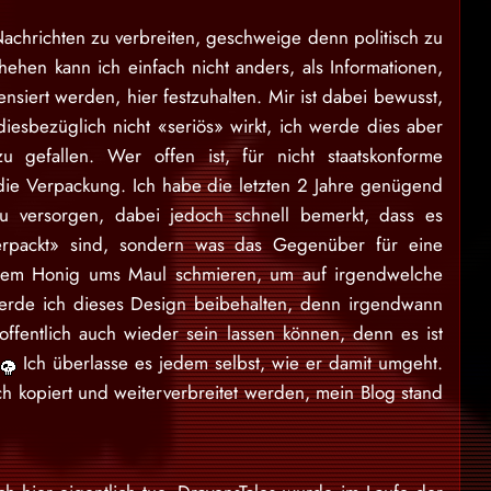
achrichten zu verbreiten, geschweige denn politisch zu
ehen kann ich einfach nicht anders, als Informationen,
nsiert werden, hier festzuhalten. Mir ist dabei bewusst,
diesbezüglich nicht «seriös» wirkt, ich werde dies aber
 gefallen. Wer offen ist, für nicht staatskonforme
t die Verpackung. Ich habe die letzten 2 Jahre genügend
zu versorgen, dabei jedoch schnell bemerkt, dass es
erpackt» sind, sondern was das Gegenüber für eine
andem Honig ums Maul schmieren, um auf irgendwelche
erde ich dieses Design beibehalten, denn irgendwann
offentlich auch wieder sein lassen können, denn es ist
n
Ich überlasse es jedem selbst, wie er damit umgeht.
ch kopiert und weiterverbreitet werden, mein Blog stand