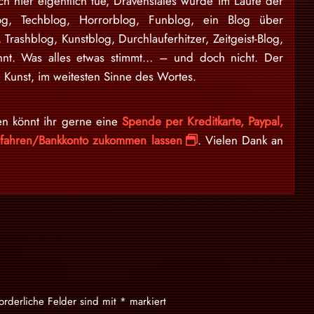
ch hier eigentlich tue, DravensTales wurde im Laufe der
log, Techblog, Horrorblog, Funblog, ein Blog über
, Trashblog, Kunstblog, Durchlauferhitzer, Zeitgeist-Blog,
nnt. Was alles etwas stimmt… – und doch nicht. Der
 Kunst, im weitesten Sinne des Wortes.
en könnt ihr gerne eine
Spende per Kreditkarte, Paypal,
erfahren/Bankkonto zukommen lassen
. Vielen Dank an
forderliche Felder sind mit
*
markiert