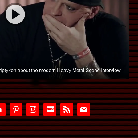
Triptykon about the modern Heavy Metal Scene Interview
tdoor
pinterest
instagram
cc-
rss
mail
stripe