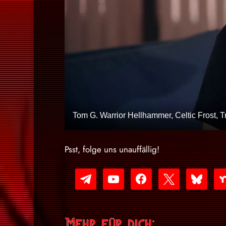
Tom G. Warrior Hellhammer, Celtic Frost, 
Psst, folge uns unauffällig!
telegram
youtube-
facebook
x
bluesky
nex
play
Mehr für dich: