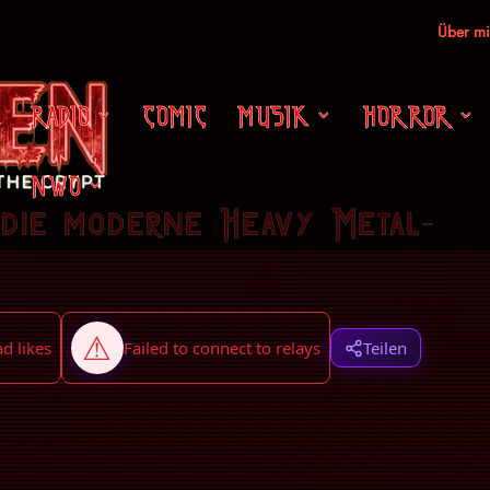
Über m
RADIO
COMIC
MUSIK
HORROR
NWO
 die moderne Heavy Metal-
Teilen