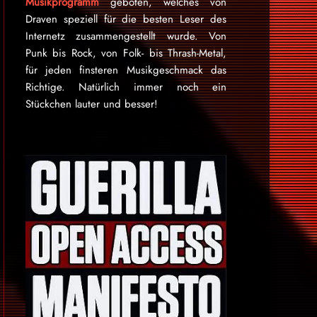
Musikprogramm
geboten, welches von
Draven speziell für die besten Leser des
Internetz zu­sammen­ge­stellt wurde. Von
Punk bis Rock, von Folk- bis Thrash-Metal,
für je­den finsteren Mu­sik­ge­schmack das
Rich­tige. Natürlich immer noch ein
Stückchen lauter und besser!