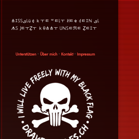
⋔ｴ꒚꒚ﻯ꒒ü￠ｋￓﾼ ꒳ﾼ꒒ￓ ꎧﾼቄ ꒯ﾼｴℕ ﻯ꒒
ᗑ꒚ ｣ﾼￓẔￓ ｋꑙ⋔⋔ￓ ꒤ℕ꒚ﾼℜﾼ Ẕﾼｴￓ
Unterstützen
•
Über mich
•
Kontakt
•
Impressum