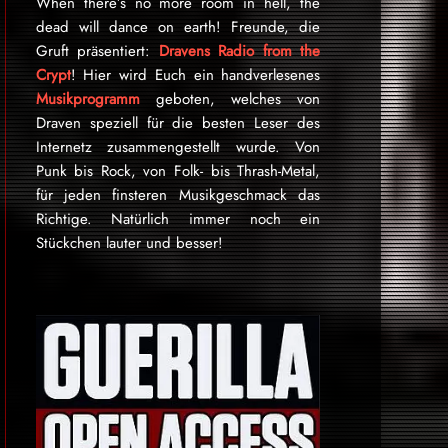
When there’s no more room in hell, the
dead will dance on earth! Freunde, die
Gruft präsentiert:
Dravens Radio from the
Crypt
! Hier wird Euch ein handverlesenes
Musikprogramm
geboten, welches von
Draven speziell für die besten Leser des
Internetz zu­sammen­ge­stellt wurde. Von
Punk bis Rock, von Folk- bis Thrash-Metal,
für je­den finsteren Mu­sik­ge­schmack das
Rich­tige. Natürlich immer noch ein
Stückchen lauter und besser!