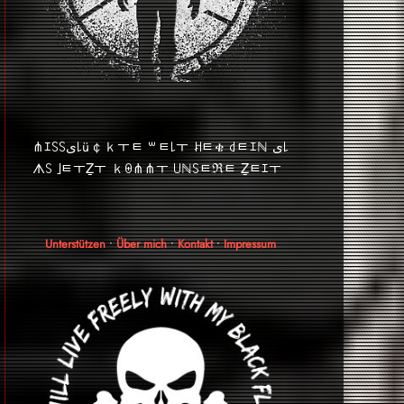
⋔ｴ꒚꒚ﻯ꒒ü￠ｋￓﾼ ꒳ﾼ꒒ￓ ꎧﾼቄ ꒯ﾼｴℕ ﻯ꒒
ᗑ꒚ ｣ﾼￓẔￓ ｋꑙ⋔⋔ￓ ꒤ℕ꒚ﾼℜﾼ Ẕﾼｴￓ
Unterstützen
•
Über mich
•
Kontakt
•
Impressum