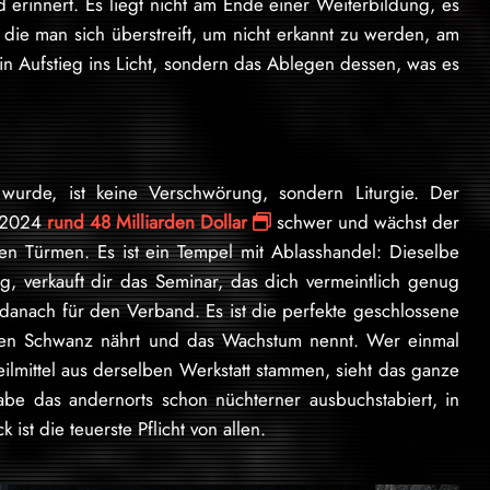
d erinnert. Es liegt nicht am Ende einer Weiterbildung, es
n, die man sich überstreift, um nicht erkannt zu werden, am
ein Aufstieg ins Licht, sondern das Ablegen dessen, was es
wurde, ist keine Verschwörung, sondern Liturgie. Der
r 2024
rund 48 Milliarden Dollar
schwer und wächst der
en Türmen. Es ist ein Tempel mit Ablasshandel: Dieselbe
ug, verkauft dir das Seminar, das dich vermeintlich genug
danach für den Verband. Es ist die perfekte geschlossene
enen Schwanz nährt und das Wachstum nennt. Wer einmal
eilmittel aus derselben Werkstatt stammen, sieht das ganze
be das andernorts schon nüchterner ausbuchstabiert, in
 ist die teuerste Pflicht von allen.