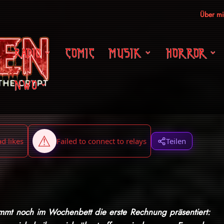
Über m
RADIO
COMIC
MUSIK
HORROR
NWO
Teilen
mt noch im Wochenbett die erste Rechnung präsentiert: