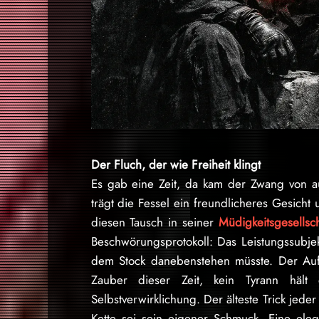
Der Fluch, der wie Freiheit klingt
Es gab eine Zeit, da kam der Zwang von au
trägt die Fessel ein freundlicheres Gesicht
diesen Tausch in seiner
Müdigkeitsgesellsch
Beschwörungsprotokoll: Das Leistungssubjekt
dem Stock danebenstehen müsste. Der Aufs
Zauber dieser Zeit, kein Tyrann häl
Selbstverwirklichung. Der älteste Trick jed
Kette sei sein eigener Schmuck. Eine eleg