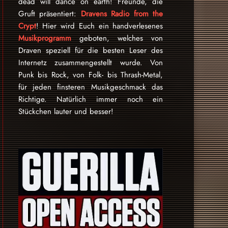
dead will dance on earth! Freunde, die
Gruft präsentiert:
Dravens Radio from the
Crypt
! Hier wird Euch ein handverlesenes
Musikprogramm
geboten, welches von
Draven speziell für die besten Leser des
Internetz zu­sammen­ge­stellt wurde. Von
Punk bis Rock, von Folk- bis Thrash-Metal,
für je­den finsteren Mu­sik­ge­schmack das
Rich­tige. Natürlich immer noch ein
Stückchen lauter und besser!