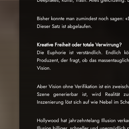
Deepfakes, Kunst, Trash. Alles gleichzeitig. 
Bisher konnte man zumindest noch sagen: «D
Dieser Satz ist abgelaufen.
Kreative Freiheit oder totale Verwirrung?
Die Euphorie ist verständlich. Endlich 
Produzent, der fragt, ob das massentauglich i
Vision.
Aber Vision ohne Verifikation ist ein zweis
Szene generierbar ist, wird Realität 
Inszenierung löst sich auf wie Nebel im Sche
Hollywood hat jahrzehntelang Illusion verk
Illusion billiger, schneller und unermüdlich