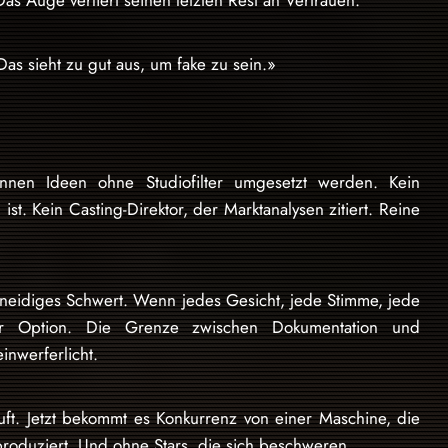
Das Auge verliert seinen letzten Rest an Vertrauen.
as sieht zu gut aus, um fake zu sein.»
können Ideen ohne Studiofilter umgesetzt werden. Kein
st. Kein Casting-Direktor, der Marktanalysen zitiert. Reine
chneidiges Schwert. Wenn jedes Gesicht, jede Stimme, jede
zur Option. Die Grenze zwischen Dokumentation und
inwerferlicht.
auft. Jetzt bekommt es Konkurrenz von einer Maschine, die
 produziert. Und ohne Stars, die sich beschweren.