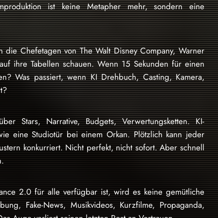
lmproduktion ist keine Metapher mehr, sondern eine
ten die Chefetagen von The Walt Disney Company, Warner
ös auf ihre Tabellen schauen. Wenn 15 Sekunden für einen
en? Was passiert, wenn KI Drehbuch, Casting, Kamera,
t?
über Stars, Narrative, Budgets, Verwertungsketten. KI-
wie eine Studiotür bei einem Orkan. Plötzlich kann jeder
tern konkurriert. Nicht perfekt, nicht sofort. Aber schnell
.
nce 2.0 für alle verfügbar ist, wird es keine gemütliche
bung, Fake-News, Musikvideos, Kurzfilme, Propaganda,