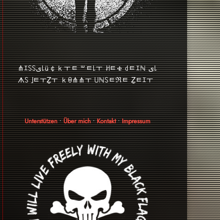
⋔ｴ꒚꒚ﻯ꒒ü￠ｋￓﾼ ꒳ﾼ꒒ￓ ꎧﾼቄ ꒯ﾼｴℕ ﻯ꒒
ᗑ꒚ ｣ﾼￓẔￓ ｋꑙ⋔⋔ￓ ꒤ℕ꒚ﾼℜﾼ Ẕﾼｴￓ
Unterstützen
•
Über mich
•
Kontakt
•
Impressum