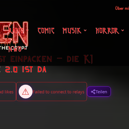
Über m
RADIO
COMIC
MUSIK
HORROR
NWO
t einpacken – die KI
 2.0 ist da
Teilen