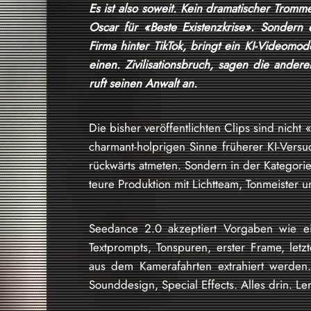
Es ist also soweit. Kein dramatischer Tromme
Oscar für «Beste Existenzkrise». Sondern
Firma hinter TikTok, bringt ein KI-Videom
einen. Zivilisationsbruch, sagen die ander
ruft seinen Anwalt an.
Die bisher veröffentlichten Clips sind nicht 
charmant-holprigen Sinne früherer KI-Vers
rückwärts atmeten. Sondern in der Kategorie: 
teure Produktion mit Lichtteam, Tonmeister
Seedance 2.0 akzeptiert Vorgaben wie ein
Textprompts, Tonspuren, erster Frame, letz
aus dem Kamerafahrten extrahiert werden. Z
Sounddesign, Special Effects. Alles drin. Le