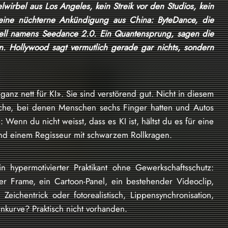
lwirbel aus Los Angeles, kein Streik vor den Studios, kein
 eine nüchterne Ankündigung aus China: ByteDance, die
odell namens Seedance 2.0. Ein Quantensprung, sagen die
en. Hollywood sagt vermutlich gerade gar nichts, sondern
«ganz nett für KI». Sie sind verstörend gut. Nicht in diesem
uche, bei denen Menschen sechs Finger hatten und Autos
Wenn du nicht weisst, dass es KI ist, hältst du es für eine
 und einem Regisseur mit schwarzem Rollkragen.
 hypermotivierter Praktikant ohne Gewerkschaftsschutz:
ter Frame, ein Cartoon-Panel, ein bestehender Videoclip,
eichentrick oder fotorealistisch, Lippensynchronisation,
rnkurve? Praktisch nicht vorhanden.