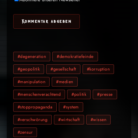
#degeneration
#demokratiefeinde
#geopolitik
#gesellschaft
#korruption
#manipulation
#medien
#menschenverachtend
#politik
#presse
#stoppropaganda
#system
#verschwörung
#wirtschaft
#wissen
#zensur