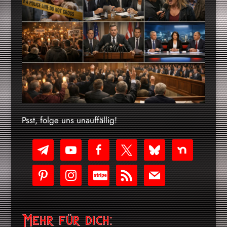
Psst, folge uns unauffällig!
telegram
youtube-
facebook
x
bluesky
nextdoor
play
pinterest
instagram
cc-
rss
mail
stripe
Mehr für dich: