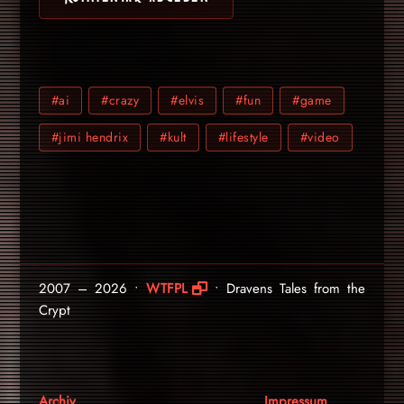
#ai
#crazy
#elvis
#fun
#game
#jimi hendrix
#kult
#lifestyle
#video
2007 – 2026 •
WTFPL
• Dravens Tales from the
Crypt
Archiv
Impressum