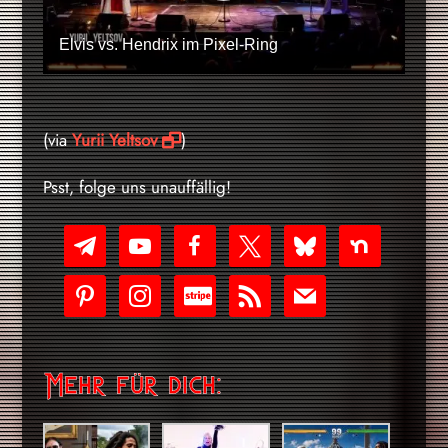
Elvis vs. Hendrix im Pixel-Ring
(via
Yurii Yeltsov
)
Psst, folge uns unauffällig!
telegram
youtube-
facebook
x
bluesky
nextdoor
play
pinterest
instagram
cc-
rss
mail
stripe
Mehr für dich: