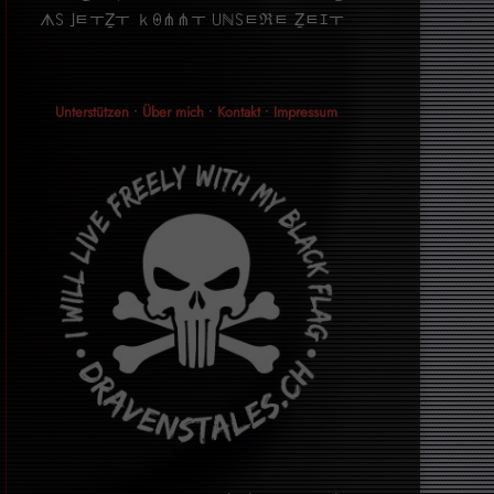
ᗑ꒚ ｣ﾼￓẔￓ ｋꑙ⋔⋔ￓ ꒤ℕ꒚ﾼℜﾼ Ẕﾼｴￓ
Unterstützen
•
Über mich
•
Kontakt
•
Impressum