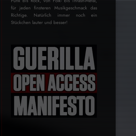
Punk bis Rock, von Folk- bis Thrash-Metal,
für je­den finsteren Mu­sik­ge­schmack das
Rich­tige. Natürlich immer noch ein
Stückchen lauter und besser!