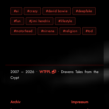
#ai
#crazy
#david bowie
#deepfake
#fun
#jimi hendrix
#lifestyle
#motorhead
#nirvana
#religion
#tod
2007 – 2026 •
WTFPL
• Dravens Tales from the
Crypt
Archiv
Impressum
.
.