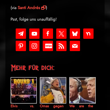
(via
Santi Andrés
)
Psst, folge uns unauffällig!
telegram
youtube-
facebook
x
bluesky
nextdoor
play
pinterest
instagram
cc-
rss
mail
stripe
Mehr für dich:
Elvis vs.
Omas gegen
We are the