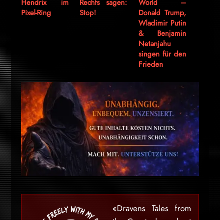
Hendrix im
Rechts sagen:
World –
Pixel-Ring
Stop!
Donald Trump,
Wladimir Putin
& Benjamin
Netanjahu
singen für den
Frieden
«Dravens Tales from