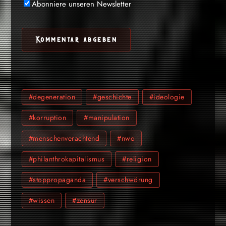
Abonniere unseren Newsletter
#degeneration
#geschichte
#ideologie
#korruption
#manipulation
#menschenverachtend
#nwo
#philanthrokapitalismus
#religion
#stoppropaganda
#verschwörung
#wissen
#zensur