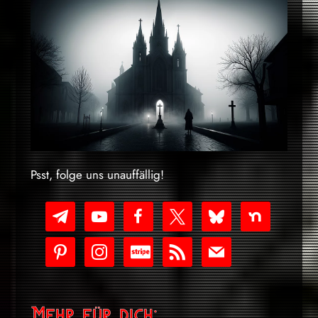
Psst, folge uns unauffällig!
telegram
youtube-
facebook
x
bluesky
nextdoor
play
pinterest
instagram
cc-
rss
mail
stripe
Mehr für dich: