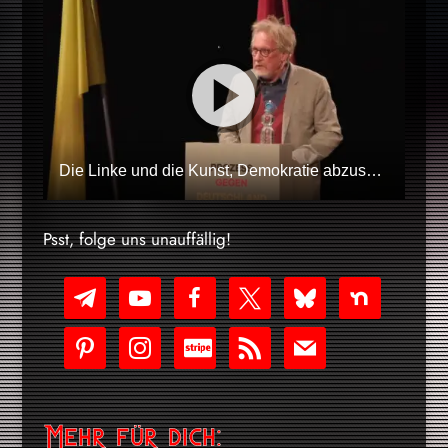
Die Linke und die Kunst, Demokratie abzuschaffen, um sie zu retten
Psst, folge uns unauffällig!
telegram
youtube-
facebook
x
bluesky
nextdoor
play
pinterest
instagram
cc-
rss
mail
stripe
Mehr für dich: