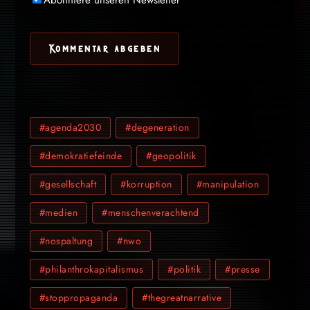
Abonniere unseren Newsletter
#agenda2030
#degeneration
#demokratiefeinde
#geopolitik
#gesellschaft
#korruption
#manipulation
#medien
#menschenverachtend
#nospaltung
#nwo
#philanthrokapitalismus
#politik
#presse
#stoppropaganda
#thegreatnarrative