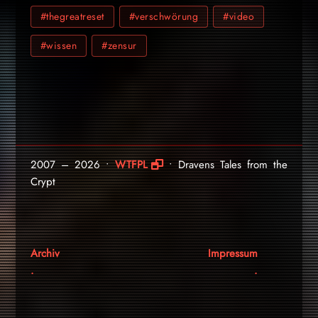
#thegreatreset
#verschwörung
#video
#wissen
#zensur
2007 – 2026 •
WTFPL
• Dravens Tales from the
Crypt
Archiv
Impressum
.
.