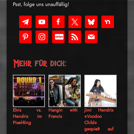
Psst, folge uns unauffällig!
telegram
youtube-
facebook
x
bluesky
nextdoor
play
pinterest
instagram
cc-
rss
mail
stripe
Mehr für dich:
Elvis vs.
Hangin with
Jimi Hendrix
Hendrix im
Francis
«Voodoo
Pixel-Ring
Child»
gespielt auf