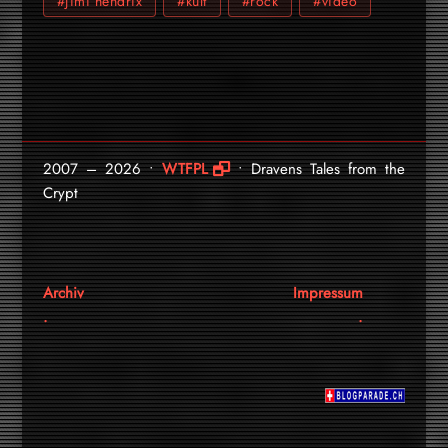
#jimi hendrix
#kult
#rock
#video
2007 – 2026 •
WTFPL
• Dravens Tales from the
Crypt
Archiv
Impressum
.
.