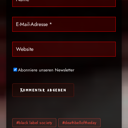
Abonniere unseren Newsletter
#black label society
#deathbelloftheday