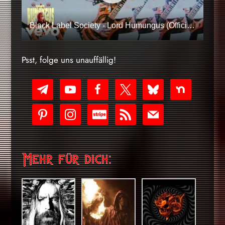
Black Label Society - Lord Humungus (Official Music Video)
Psst, folge uns unauffällig!
telegram
youtube-
facebook
x
bluesky
nextdoor
play
pinterest
instagram
cc-
rss
mail
stripe
Mehr für dich: