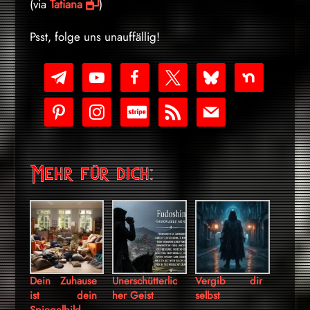
(via
Tatiana
)
Psst, folge uns unauffällig!
telegram
youtube-
facebook
x
bluesky
nextdoor
play
pinterest
instagram
cc-
rss
mail
stripe
Mehr für dich:
Dein Zuhause
Unerschütterlic
Vergib dir
ist dein
her Geist
selbst