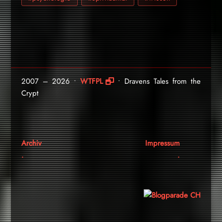
2007 – 2026 •
WTFPL
• Dravens Tales from the
Crypt
Archiv
Impressum
.
.