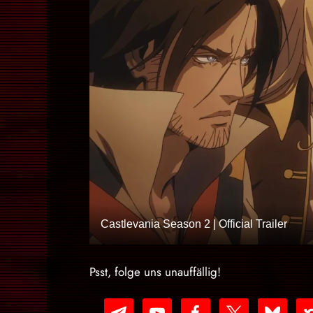
Castlevania Season 2 | Official Trailer
Psst, folge uns unauffällig!
telegram
youtube-
facebook
x
bluesky
nex