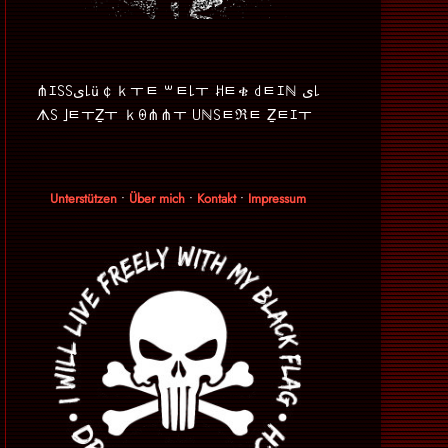
⋔ｴ꒚꒚ﻯ꒒ü￠ｋￓﾼ ꒳ﾼ꒒ￓ ꎧﾼቄ ꒯ﾼｴℕ ﻯ꒒
ᗑ꒚ ｣ﾼￓẔￓ ｋꑙ⋔⋔ￓ ꒤ℕ꒚ﾼℜﾼ Ẕﾼｴￓ
Unterstützen
•
Über mich
•
Kontakt
•
Impressum