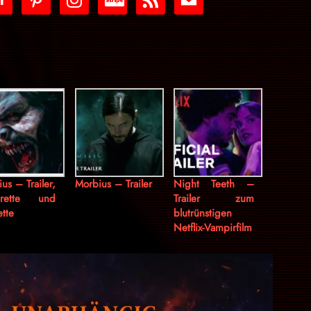
stripe
us – Trailer,
Morbius – Trailer
Night Teeth –
urette und
Trailer zum
tte
blutrünstigen
Netflix-Vampirfilm