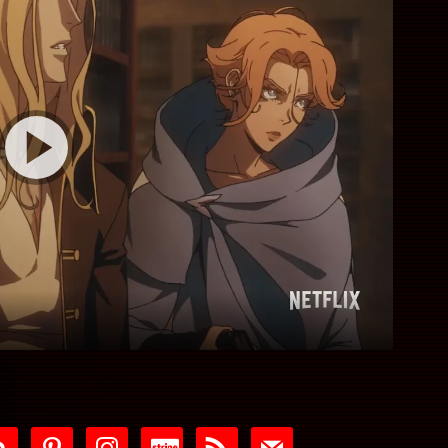
tdoor
pinterest
instagram
cc-
rss
mail