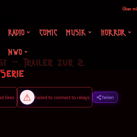
Über m
RADIO
COMIC
MUSIK
HORROR
NWO
st – Trailer zur 2.
Serie
Teilen