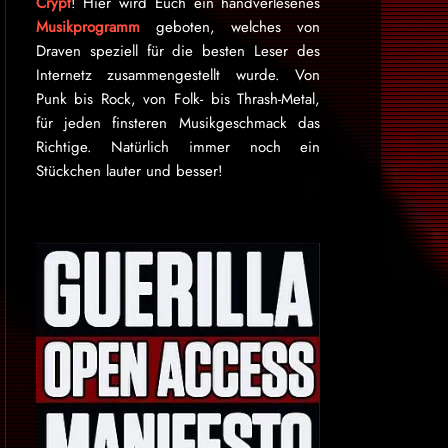
Crypt
! Hier wird Euch ein handverlesenes
Musikprogramm
geboten, welches von
Draven speziell für die besten Leser des
Internetz zu­sammen­ge­stellt wurde. Von
Punk bis Rock, von Folk- bis Thrash-Metal,
für je­den finsteren Mu­sik­ge­schmack das
Rich­tige. Natürlich immer noch ein
Stückchen lauter und besser!