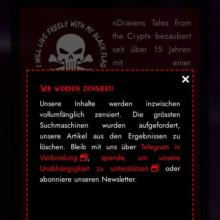
«Dravens Tales from
the Crypt» bezaubert
seit über 15 Jahren
mit einer
×
geschmacklosen
Mischung aus Humor,
Wir werden zensiert!
seriösem Journalismus
Unsere Inhalte werden inzwischen
vollumfänglich zensiert. Die grössten
– aus aktuellem Anlass und unausgewogener
Suchmaschinen wurden aufgefordert,
Berichterstattung der Presse Politik – und
unsere Artikel aus den Ergebnissen zu
Zombies, garniert mit jeder Menge Kunst,
löschen. Bleib mit uns über
Telegram in
Entertainment und Punkrock. Draven hat aus
Verbindung
,
spende, um unsere
seinem Hobby eine beliebte Marke gemacht,
Unabhängigkeit zu unterstützen
oder
abonniere unseren Newsletter.
welche sich nicht einordnen lässt.
Mein Blog war niemals darauf ausgelegt