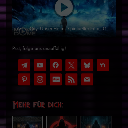
Astral City: Unser Heim - spiritueller Film - Ganzer Film kostenlos in HD bei Moviedome
Psst, folge uns unauffällig!
telegram
youtube-
facebook
x
bluesky
nextdoor
play
pinterest
instagram
cc-
rss
mail
stripe
Mehr für dich: