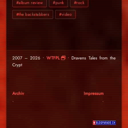
#album review
#punk
#rock
#the backstabbers
#video
2007 – 2026 •
WTFPL
• Dravens Tales from the
Crypt
Archiv
Impressum
.
.