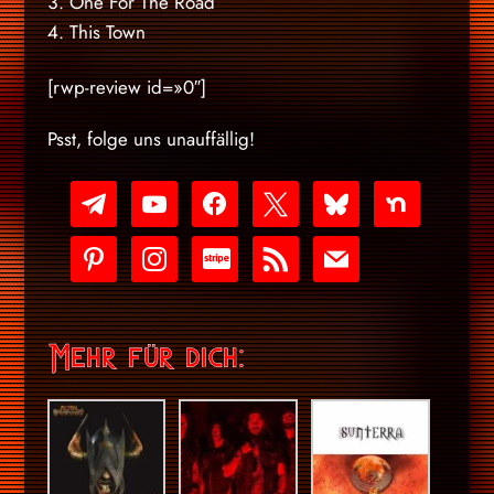
One For The Road
This Town
[rwp-review id=»0″]
Psst, folge uns unauffällig!
telegram
youtube-
facebook
x
bluesky
nextdoor
play
pinterest
instagram
cc-
rss
mail
stripe
Mehr für dich: