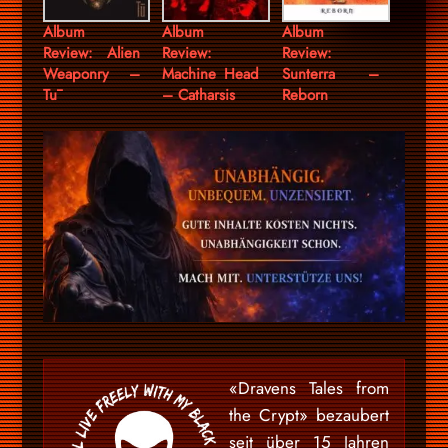
Album
Album
Album
Review: Alien
Review:
Review:
Weaponry –
Machine Head
Sunterra –
Tū
– Catharsis
Reborn
«Dravens Tales from
the Crypt» bezaubert
seit über 15 Jahren