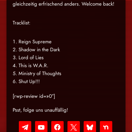
gleichzeitig erfrischend anders. Welcome back!
Tracklist:
Reign Supreme
Shadow in the Dark
Lord of Lies
This is W.A.R.
Ministry of Thoughts
Shut Up!!!
[rwp-review id=»0″]
Psst, folge uns unauffällig!
telegram
youtube-
facebook
x
bluesky
nextdoor