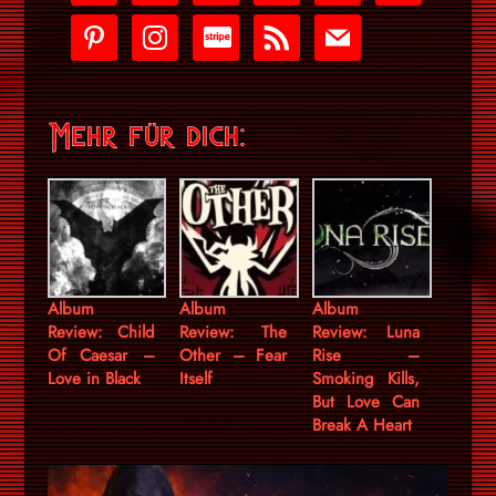
play
pinterest
instagram
cc-
rss
mail
stripe
Mehr für dich:
Album
Album
Album
Review: Child
Review: The
Review: Luna
Of Caesar –
Other – Fear
Rise –
Love in Black
Itself
Smoking Kills,
But Love Can
Break A Heart