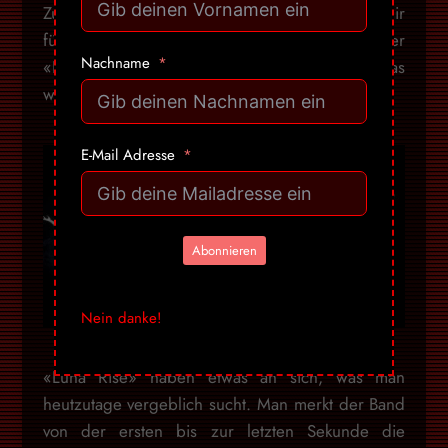
Zugabe meistens ein Hit ist. Daher hätte ich mir
für die EP eher einen Song à la «616» oder
Nachname
«Beautiful Monster» als Abschluss gewünscht. Das
wäre adäquater und passender gewesen.
E-Mail Adresse
Abonnieren
Nein danke!
«Luna Rise» haben etwas an sich, was man
heutzutage vergeblich sucht. Man merkt der Band
von der ersten bis zur letzten Sekunde die