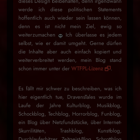
dieses Design beibehalten, denn irgendwann
werde ich diese politischen Statements
hoffentlich auch wieder sein lassen können,
denn es ist nicht mein Ziel, ewig so
weiterzumachen
Ich überlasse es jedem
selbst, wie er damit umgeht. Gerne dürfen
die Inhalte aber auch einfach kopiert und
weiterverbreitet werden, mein Blog stand
schon immer unter der
WTFPL-Lizenz
.
Es fällt mir schwer zu beschreiben, was ich
hier eigentlich tue, DravensTales wurde im
Laufe der Jahre Kulturblog, Musikblog,
Schockblog, Techblog, Horrorblog, Funblog,
ein Blog über Netzfundstücke, über Internet-
Skurrilitäten, Trashblog, Kunstblog,
Durchlauferhitzer, Zeitgeist-Blog, Schrottblog