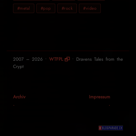
#metal
#pop
#rock
#video
2007 – 2026 •
WTFPL
• Dravens Tales from the
Crypt
Archiv
Impressum
.
.