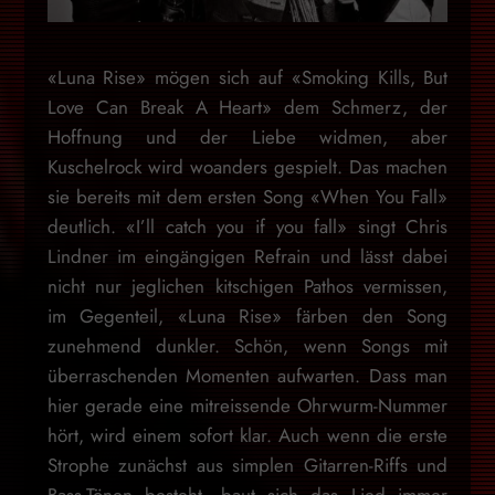
«Luna Rise» mögen sich auf «Smoking Kills, But
Love Can Break A Heart» dem Schmerz, der
Hoffnung und der Liebe widmen, aber
Kuschelrock wird woanders gespielt. Das machen
sie bereits mit dem ersten Song «When You Fall»
deutlich. «I’ll catch you if you fall» singt Chris
Lindner im eingängigen Refrain und lässt dabei
nicht nur jeglichen kitschigen Pathos vermissen,
im Gegenteil, «Luna Rise» färben den Song
zunehmend dunkler. Schön, wenn Songs mit
überraschenden Momenten aufwarten. Dass man
hier gerade eine mitreissende Ohrwurm-Nummer
hört, wird einem sofort klar. Auch wenn die erste
Strophe zunächst aus simplen Gitarren-Riffs und
Bass-Tönen besteht, baut sich das Lied immer