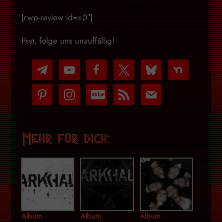
[rwp-review id=»0″]
Psst, folge uns unauffällig!
telegram
youtube-
facebook
x
bluesky
nextdoor
play
pinterest
instagram
cc-
rss
mail
stripe
Mehr für dich:
Album
Album
Album