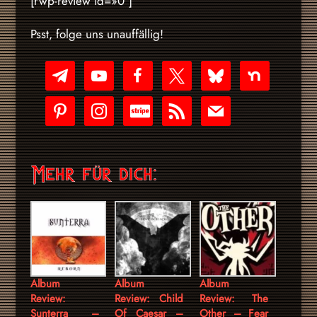
[rwp-review id=»0″]
Psst, folge uns unauffällig!
telegram
youtube-
facebook
x
bluesky
nextdoor
play
pinterest
instagram
cc-
rss
mail
stripe
Mehr für dich:
Album
Album
Album
Review:
Review: Child
Review: The
Sunterra –
Of Caesar –
Other – Fear