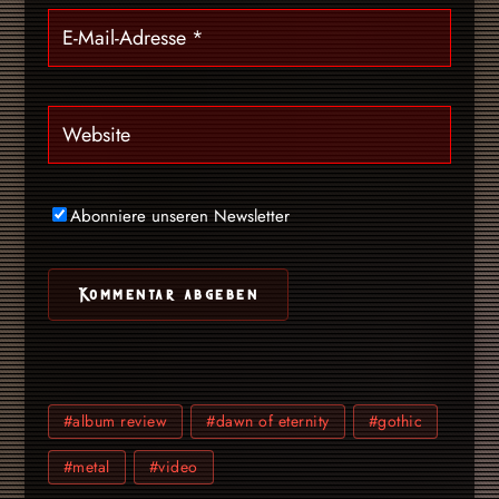
Abonniere unseren Newsletter
#album review
#dawn of eternity
#gothic
#metal
#video