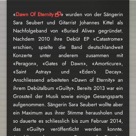
«
Dawn Of Eternity
» wurden von der Sängerin
Sara Seubert und Gitarrist Johannes Kittel als
Nachfolgeband von «Buried Alive» gegründet.
Nachdem 2010 ihre Debüt EP «Catastrome»
erschien, spielte die Band deutschlandweit
Konzerte unter anderem zusammen mit
«Peragon», «Gates of Dawn», «Amorticure»,
«Saint Astray» und «Eden’s Decay».
Anschliessend arbeiteten «Dawn of Eternity» an
ihrem Debütalbum «Guilty». Bereits 2013 war ein
Grossteil der Musik sowie einige Gesangsparts
aufgenommen. Sängerin Sara Seubert wollte aber
ein Maximum aus ihrer Stimme herausholen und
so dauerte es schliesslich bis zum Februar 2014,
das «Guilty» veröffentlicht werden konnte.