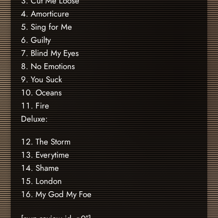
Cut Me Loose
Amorticure
Sing for Me
Guilty
Blind My Eyes
No Emotions
You Suck
Oceans
Fire
Deluxe:
The Storm
Everytime
Shame
London
My God My Foe