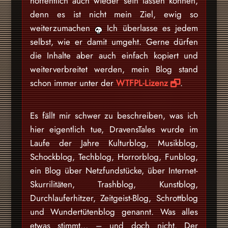
hoffentlich auch wieder sein lassen können,
denn es ist nicht mein Ziel, ewig so
weiterzumachen
Ich überlasse es jedem
selbst, wie er damit umgeht. Gerne dürfen
die Inhalte aber auch einfach kopiert und
weiterverbreitet werden, mein Blog stand
schon immer unter der
WTFPL-Lizenz
.
Es fällt mir schwer zu beschreiben, was ich
hier eigentlich tue, DravensTales wurde im
Laufe der Jahre Kulturblog, Musikblog,
Schockblog, Techblog, Horrorblog, Funblog,
ein Blog über Netzfundstücke, über Internet-
Skurrilitäten, Trashblog, Kunstblog,
Durchlauferhitzer, Zeitgeist-Blog, Schrottblog
und Wundertütenblog genannt. Was alles
etwas stimmt… – und doch nicht. Der