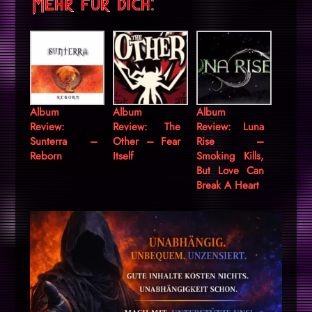
Mehr für dich:
Album
Album
Album
Review:
Review: The
Review: Luna
Sunterra –
Other – Fear
Rise –
Reborn
Itself
Smoking Kills,
But Love Can
Break A Heart