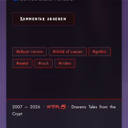
#album review
#child of caesar
#gothic
#metal
#rock
#video
2007 – 2026 •
WTFPL
• Dravens Tales from the
Crypt