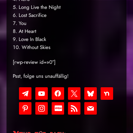
Long Live the Night
Lost Sacrifice
You
At Heart
Love In Black
Without Skies
[rwp-review id=»0″]
Psst, folge uns unauffällig!
telegram
youtube-
facebook
x
bluesky
nextdoor
play
pinterest
instagram
cc-
rss
mail
stripe