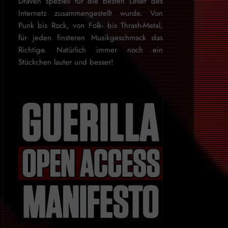
Draven speziell für die besten Leser des
Internetz zu­sammen­ge­stellt wurde. Von
Punk bis Rock, von Folk- bis Thrash-Metal,
für je­den finsteren Mu­sik­ge­schmack das
Rich­tige. Natürlich immer noch ein
Stückchen lauter und besser!