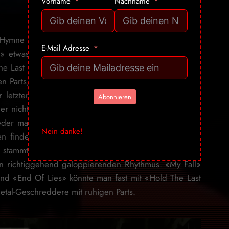
Vorname
Nachname
ie Hymne «No Surrender» in den Wohnzimmer-Moshpit.
E-Mail Adresse
» etwas gedrosselt und man kriegt für einmal einen
e Last Light» ist dann wieder in Highspeed gehalten,
en Parts, in der man Luft holen und die Nackenwirbel
 letzten Minute allerdings die Melodie nur von den
Abonnieren
eider nicht ganz. «I Will Rise» stammt vom ersten Album
eder mal) Melodic Death Metal mit einer ordentlichen
Nein danke!
gen finde ich «Gunpowder Night», das, wie auch die
stammt. Noch relativ verhalten mit Klavier beginnend,
en richtiggehend galoppierenden Rhythmus. «My Fall»
nd «End Of Lies» könnte man fast mit «Hold The Last
Metal-Geschreddere mit ruhigen Parts.