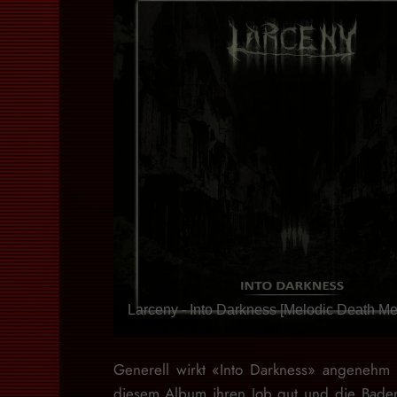
Larceny - Into Darkness [Melodic Death Met
Generell wirkt «Into Darkness» angenehm
diesem Album ihren Job gut und die Bade