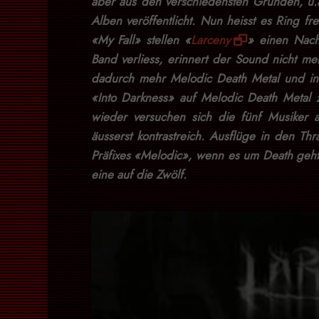
aber aus den verschiedensten Gründen, u.
Alben veröffentlicht. Nun heisst es Ring 
«My Fall» stellen «
Larceny
» einen Nach
Band verliess, erinnert der Sound nicht me
dadurch mehr Melodic Death Metal und in 
«Into Darkness» auf Melodic Death Metal
wieder versuchen sich die fünf Musiker 
äusserst kontrastreich. Ausflüge in den T
Präfixes «Melodic», wenn es um Death geht
eine auf die Zwölf.