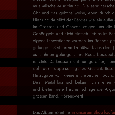
musikalische Ausrichtung. Die sehr harsche
Ohr und das geht teilweise, eben durch di
Hier und da blitzt der Sänger wie ein auflau
Im Grossen und Ganzen zeigen uns die He
Gehör geht und nicht einfach lieblos im F
eigene Innovationen wurden ins Rennen ges
gelungen. Seit ihrem Debütwerk aus dem J
es ist ihnen gelungen, ihre Roots beizubeh
ist «Into Darkness» nicht nur gereifter, n
steht der Truppe sehr gut zu Gesicht. Beso
Hinzugabe von kleineren, epischen Sound
Death Metal lässt sich bekanntlich streite
und bieten viele frische, schlagende Argu
grossen Band. Hörenswert!
Das Album könnt ihr
in unserem Shop kaufe