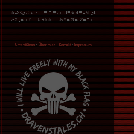
⋔ｴ꒚꒚ﻯ꒒ü￠ｋￓﾼ ꒳ﾼ꒒ￓ ꎧﾼቄ ꒯ﾼｴℕ ﻯ꒒
ᗑ꒚ ｣ﾼￓẔￓ ｋꑙ⋔⋔ￓ ꒤ℕ꒚ﾼℜﾼ Ẕﾼｴￓ
Unterstützen
•
Über mich
•
Kontakt
•
Impressum