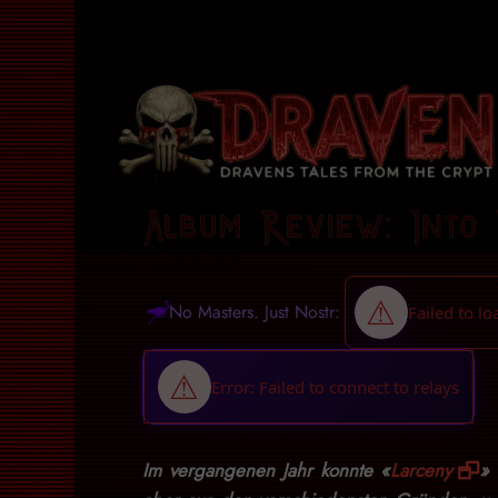
Album Review: Into
No Masters. Just Nostr:
Im vergangenen Jahr konnte «
Larceny
» 