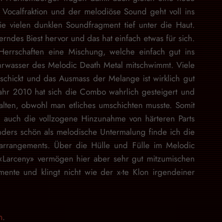
 Vocalfraktion und der melodiöse Sound geht voll ins
e vielen dunklen Soundfragment tief unter die Haut.
erndes Biest hervor und das hat einfach etwas für sich.
rrschaften eine Mischung, welche einfach gut ins
ährwasser des Melodic Death Metal mitschwimmt. Viele
chickt und das Ausmass der Melange ist wirklich gut
ahr 2010 hat sich die Combo wahrlich gesteigert und
alten, obwohl man etliches umschichten musste. Somit
ein auch die vollzogene Hinzunahme von härteren Parts
nders schön als melodische Untermalung finde ich die
arrangements. Über die Hülle und Fülle im Melodic
n, «Larceny» vermögen hier aber sehr gut mitzumischen
mente und klingt nicht wie der x-te Klon irgendeiner
n
.