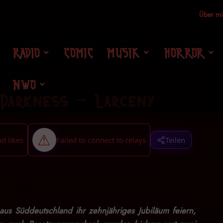
Über m
RADIO
COMIC
MUSIK
HORROR
NWO
 Darkness – Larceny
Teilen
aus Süddeutschland ihr zehnjähriges Jubiläum feiern,