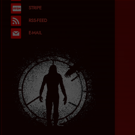
STRIPE
RSS-FEED
E-MAIL