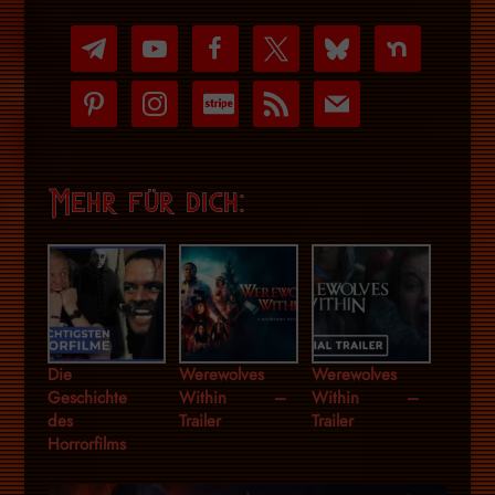
telegram
youtube-
facebook
x
bluesky
nextdoor
play
pinterest
instagram
cc-
rss
mail
stripe
Mehr für dich:
Die
Werewolves
Werewolves
Geschichte
Within –
Within –
des
Trailer
Trailer
Horrorfilms