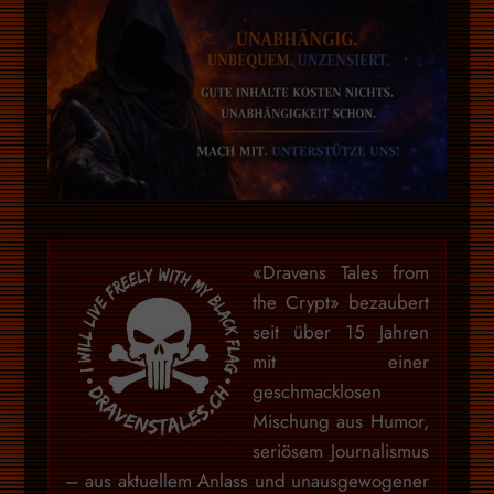
«Dravens Tales from
the Crypt» bezaubert
seit über 15 Jahren
mit einer
geschmacklosen
Mischung aus Humor,
seriösem Journalismus
– aus aktuellem Anlass und unausgewogener