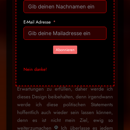
gefallen. Wer offen ist, für nicht
staatskonforme Informationen, sieht den Inhalt
und nicht die Verpackung. Ich habe die
E-Mail Adresse
letzten 2 Jahre genügend versucht,
Menschen mit Informationen zu versorgen,
dabei jedoch schnell bemerkt, dass es
niemals darauf ankommt, wie diese
Abonnieren
«verpackt» sind, sondern was das
Gegenüber für eine Einstellung dazu pflegt.
Nein danke!
Ich will niemandem Honig ums Maul
schmieren, um auf irgendwelche Weise
Erwartungen zu erfüllen, daher werde ich
dieses Design beibehalten, denn irgendwann
werde ich diese politischen Statements
hoffentlich auch wieder sein lassen können,
denn es ist nicht mein Ziel, ewig so
weiterzumachen
Ich überlasse es jedem