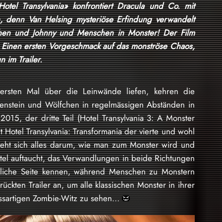
Hotel Transylvania» konfrontiert Dracula und Co. mit
n, denn Van Helsing mysteriöse Erfindung verwandelt
hen und Johnny und Menschen in Monster! Der Film
s. Einen ersten Vorgeschmack auf das monströse Chaos,
 im Trailer.
 ersten Mal über die Leinwände liefen, kehren die
kenstein und Wölfchen in regelmässigen Abständen in
2015, der dritte Teil (Hotel Transylvania 3: A Monster
it Hotel Transylvania: Transformania der vierte und wohl
 dreht sich alles darum, wie man zum Monster wird und
ttel auftaucht, das Verwandlungen in beide Richtungen
chliche Seite kennen, während Menschen zu Monstern
ckten Trailer an, um alle klassischen Monster in ihrer
ssartigen Zombie-Witz zu sehen…