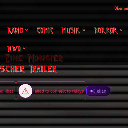
Über m
RADIO
COMIC
MUSIK
HORROR
NWO
: Eine Monster
cher Trailer
Teilen