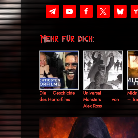
telegram
youtube-
facebook
x
bluesky
nex
play
Mehr für dich:
Die Geschichte
Universal
Midn
des Horrorfilms
Monsters von
– Tra
Alex Ross