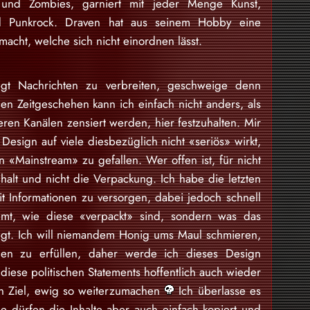
 und Zombies, garniert mit jeder Menge Kunst,
nd Punkrock. Draven hat aus seinem Hobby eine
acht, welche sich nicht einordnen lässt.
gt Nachrichten zu verbreiten, geschweige denn
en Zeitgeschehen kann ich einfach nicht anders, als
eren Kanälen zensiert werden, hier festzuhalten. Mir
Design auf viele diesbezüglich nicht «seriös» wirkt,
 «Mainstream» zu gefallen. Wer offen ist, für nicht
nhalt und nicht die Verpackung. Ich habe die letzten
 Informationen zu versorgen, dabei jedoch schnell
mt, wie diese «verpackt» sind, sondern was das
egt. Ich will niemandem Honig ums Maul schmieren,
en zu erfüllen, daher werde ich dieses Design
iese politischen Statements hoffentlich auch wieder
ein Ziel, ewig so weiterzumachen
Ich überlasse es
e dürfen die Inhalte aber auch einfach kopiert und