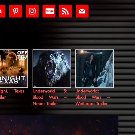
tdoor
pinterest
instagram
cc-
rss
mail
stripe
ight, Texas
Underworld 5:
Underworld:
iler
Blood Wars –
Blood Wars –
Neuer Trailer
Weiterere Trailer