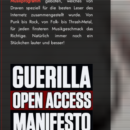
Musikprogramm
geboten, welches von
Draven speziell für die besten Leser des
Internetz zu­sammen­ge­stellt wurde. Von
Punk bis Rock, von Folk- bis Thrash-Metal,
für je­den finsteren Mu­sik­ge­schmack das
Rich­tige. Natürlich immer noch ein
Stückchen lauter und besser!