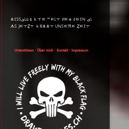
⋔ｴ꒚꒚ﻯ꒒ü￠ｋￓﾼ ꒳ﾼ꒒ￓ ꎧﾼቄ ꒯ﾼｴℕ ﻯ꒒
ᗑ꒚ ｣ﾼￓẔￓ ｋꑙ⋔⋔ￓ ꒤ℕ꒚ﾼℜﾼ Ẕﾼｴￓ
Unterstützen
•
Über mich
•
Kontakt
•
Impressum