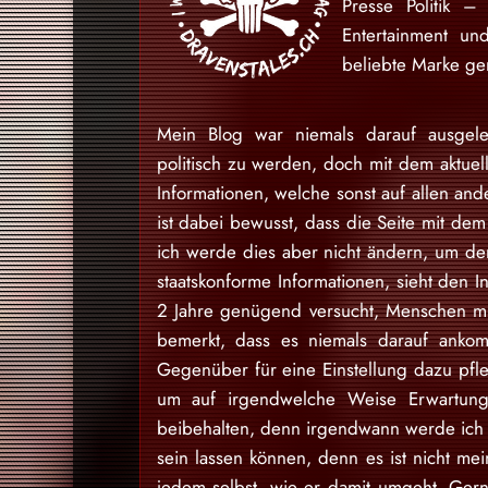
Presse Politik –
Entertainment u
beliebte Marke gem
Mein Blog war niemals darauf ausgele
politisch zu werden, doch mit dem aktuell
Informationen, welche sonst auf allen and
ist dabei bewusst, dass die Seite mit dem 
ich werde dies aber nicht ändern, um den
staatskonforme Informationen, sieht den I
2 Jahre genügend versucht, Menschen mit
bemerkt, dass es niemals darauf ankom
Gegenüber für eine Einstellung dazu pfl
um auf irgendwelche Weise Erwartung
beibehalten, denn irgendwann werde ich d
sein lassen können, denn es ist nicht m
jedem selbst, wie er damit umgeht. Gern