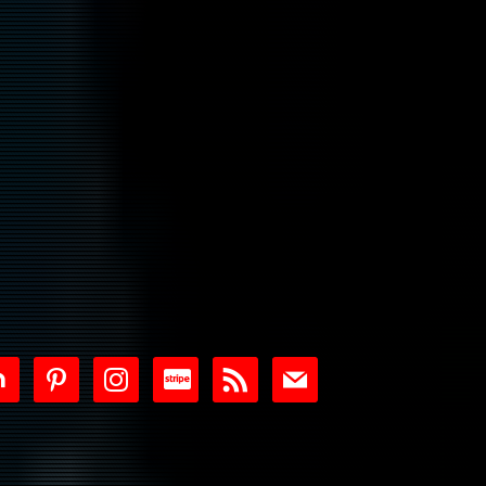
tdoor
pinterest
instagram
cc-
rss
mail
stripe