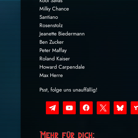
Kool Savas
Milky Chance
Santiano
Rosenstolz
Jeanette Biedermann
Ben Zucker
Peter Maffay
Roland Kaiser
Howard Carpendale
Max Herre
Psst, folge uns unauffällig!
telegram
youtube-
facebook
x
bluesky
nex
play
Mehr für dich: