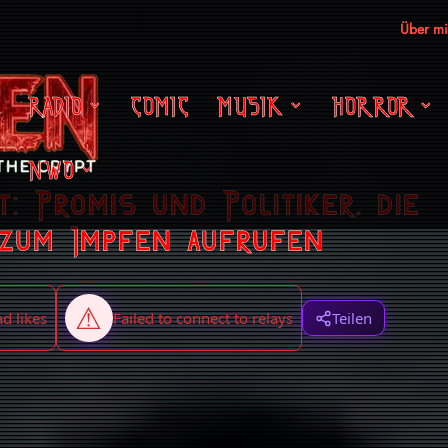
Über m
RADIO
COMIC
MUSIK
HORROR
NWO
: Promis und Politiker, die
 zum Impfen aufrufen
Teilen