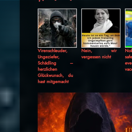
Virenschleuder,
Nein, wir
No
Ungeziefer,
vergessen nicht
sa
Schädling –
ev
herzlichen
vac
Glückwunsch, du
hast mitgemacht