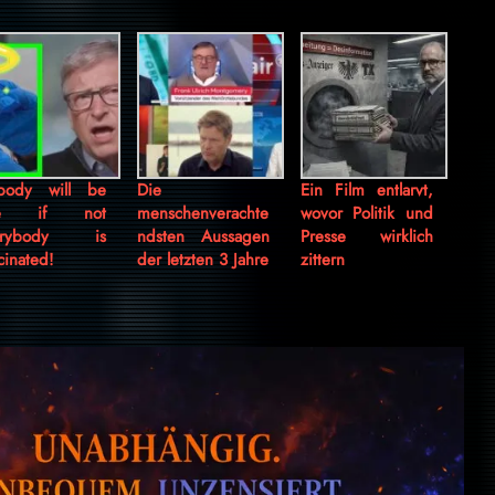
body will be
Die
Ein Film entlarvt,
fe if not
menschenverachte
wovor Politik und
erybody is
ndsten Aussagen
Presse wirklich
cinated!
der letzten 3 Jahre
zittern