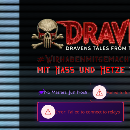
#Wirhabenmitgemacht
mit Hass und Hetze
No Masters. Just Nostr: