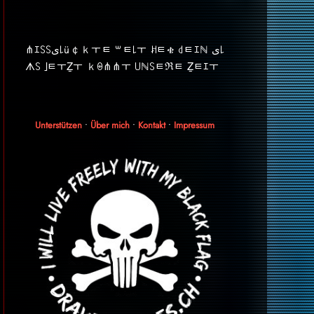
⋔ｴ꒚꒚ﻯ꒒ü￠ｋￓﾼ ꒳ﾼ꒒ￓ ꎧﾼቄ ꒯ﾼｴℕ ﻯ꒒
ᗑ꒚ ｣ﾼￓẔￓ ｋꑙ⋔⋔ￓ ꒤ℕ꒚ﾼℜﾼ Ẕﾼｴￓ
Unterstützen
•
Über mich
•
Kontakt
•
Impressum