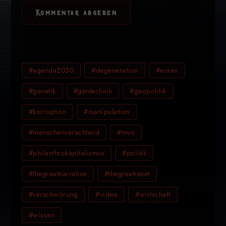
#agenda2030
#degeneration
#essen
#genetik
#gentechnik
#geopolitik
#korruption
#manipulation
#menschenverachtend
#nwo
#philanthrokapitalismus
#politik
#thegreatnarrative
#thegreatreset
#verschwörung
#video
#wirtschaft
#wissen