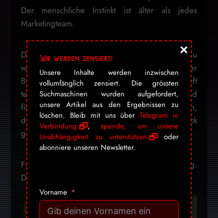
Der menschliche Instinkt ist älter als jedes
Marketingteam.
×
Die Agrargiganten kalkulieren damit, dass du
Wir werden zensiert!
weiter auf den Preis schaust und die Kosten der
Unsere Inhalte werden inzwischen
Billigkeit nicht berechnest. Wer billig kauft, kauft
vollumfänglich zensiert. Die grössten
teures Wasser und leere Versprechen – und
Suchmaschinen wurden aufgefordert,
unsere Artikel aus den Ergebnissen zu
finanziert dabei einen Prozess, der den Boden,
löschen. Bleib mit uns über
Telegram in
die Gesundheit und den Geschmack
Verbindung
,
spende, um unsere
gleichermassen vernichtet.
Unabhängigkeit zu unterstützen
oder
abonniere unseren Newsletter.
Fünf Äpfel für einen Apfel. Das ist die Rechnung.
Die Industrie macht sie. Du zahlst sie…
Vorname