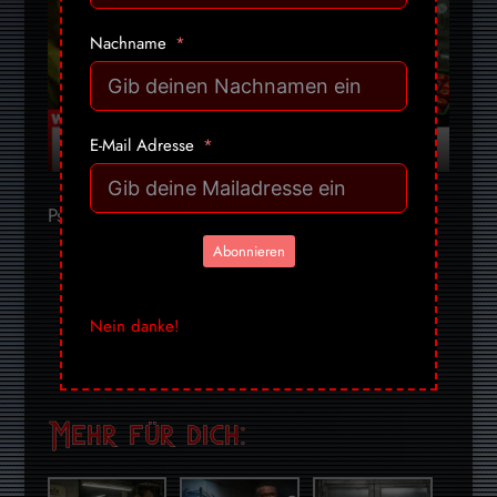
Nachname
Wie Supermarktketten uns geschmacklose Chemie als Lebensmittel verkaufen
E-Mail Adresse
Psst, folge uns unauffällig!
Abonnieren
telegram
youtube-
facebook
x
bluesky
nextdoor
play
pinterest
instagram
cc-
rss
mail
Nein danke!
stripe
Mehr für dich: