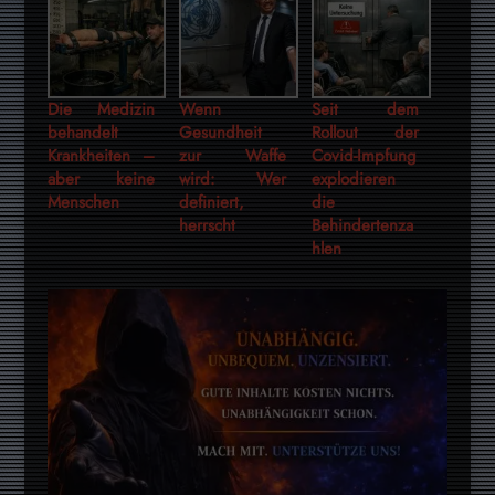
Die Medizin
Wenn
Seit dem
behandelt
Gesundheit
Rollout der
Krankheiten –
zur Waffe
Covid-Impfung
aber keine
wird: Wer
explodieren
Menschen
definiert,
die
herrscht
Behindertenza
hlen