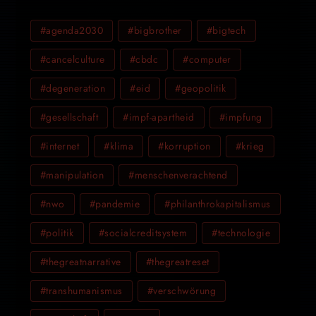
#agenda2030
#bigbrother
#bigtech
#cancelculture
#cbdc
#computer
#degeneration
#eid
#geopolitik
#gesellschaft
#impf-apartheid
#impfung
#internet
#klima
#korruption
#krieg
#manipulation
#menschenverachtend
#nwo
#pandemie
#philanthrokapitalismus
#politik
#socialcreditsystem
#technologie
#thegreatnarrative
#thegreatreset
#transhumanismus
#verschwörung