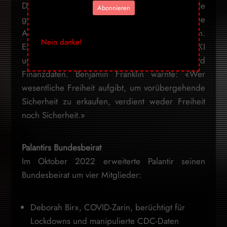
Dieses System kann gegen Andersdenkende
Abonnieren
genutzt werden. Es überwacht politische
Ansichten, Proteste, persönliche Gewohnheiten.
Nein danke!
Es vergibt Risikopunkte, bald in Echtzeit – mit KI
und Verhaltensanalyse, kombiniert mit GPS und
Finanzdaten. Benjamin Franklin warnte: «Wer
wesentliche Freiheit aufgibt, um vorübergehende
Sicherheit zu erkaufen, verdient weder Freiheit
noch Sicherheit.»
Palantirs Bundesbeirat
Im Oktober 2022 erweiterte Palantir seinen
Bundesbeirat um vier Mitglieder:
Deborah Birx, COVID-Zarin, berüchtigt für
Lockdowns und manipulierte CDC-Daten