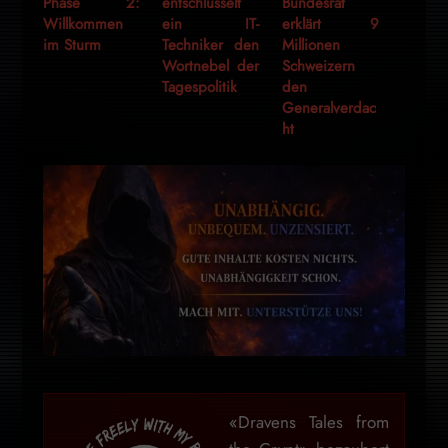
Phase 2:
entschlüsselt
Bundesrat
Willkommen
ein IT-
erklärt 9
im Sturm
Techniker den
Millionen
Wortnebel der
Schweizern
Tagespolitik
den
Generalverdac
ht
«Dravens Tales from