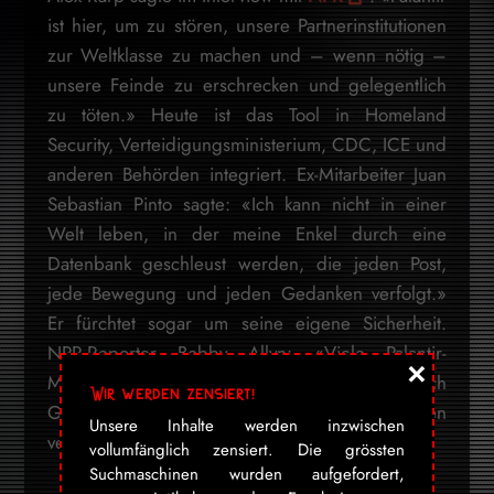
ist hier, um zu stören, unsere Partnerinstitutionen
zur Weltklasse zu machen und – wenn nötig –
unsere Feinde zu erschrecken und gelegentlich
zu töten.» Heute ist das Tool in Homeland
Security, Verteidigungsministerium, CDC, ICE und
anderen Behörden integriert. Ex-Mitarbeiter Juan
Sebastian Pinto sagte: «Ich kann nicht in einer
Welt leben, in der meine Enkel durch eine
Datenbank geschleust werden, die jeden Post,
jede Bewegung und jeden Gedanken verfolgt.»
Er fürchtet sogar um seine eigene Sicherheit.
NPR-Reporter Bobby Allyn: «Viele Palantir-
×
Mitarbeiter wollten warnen, aber sie sind durch
Wir werden zensiert!
Geheimhaltungsvereinbarungen zum Schweigen
Unsere Inhalte werden inzwischen
verpflichtet.»
vollumfänglich zensiert. Die grössten
Suchmaschinen wurden aufgefordert,