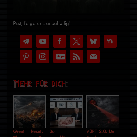
Psst, folge uns unauffällig!
telegram
youtube-
facebook
x
bluesky
nextdoor
play
pinterest
instagram
cc-
rss
mail
stripe
Mehr für dich:
Great Reset,
So
VÜPF 2.0: Der