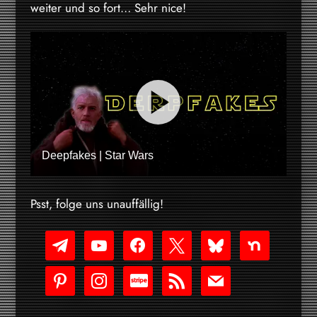
weiter und so fort… Sehr nice!
Deepfakes | Star Wars
Psst, folge uns unauffällig!
telegram
youtube-
facebook
x
bluesky
nextdoor
play
pinterest
instagram
cc-
rss
mail
stripe