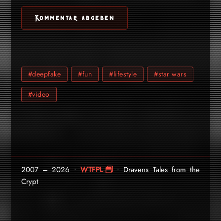
#deepfake
#fun
#lifestyle
#star wars
#video
2007 – 2026 •
WTFPL
• Dravens Tales from the
Crypt