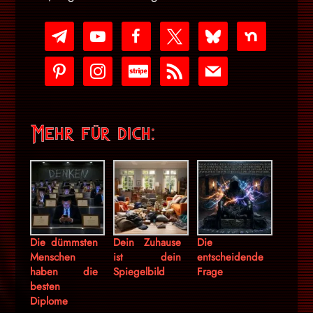
telegram
youtube-
facebook
x
bluesky
nextdoor
play
pinterest
instagram
cc-
rss
mail
stripe
Mehr für dich:
Die dümmsten
Dein Zuhause
Die
Menschen
ist dein
entscheidende
haben die
Spiegelbild
Frage
besten
Diplome