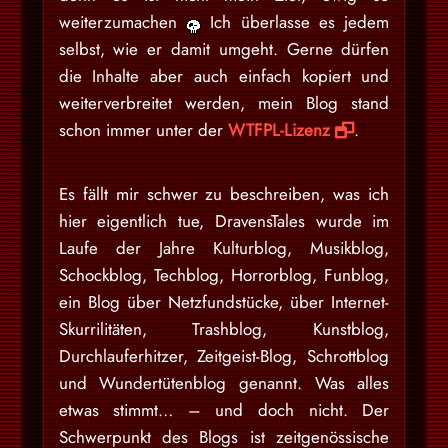
weiterzumachen
Ich überlasse es jedem
selbst, wie er damit umgeht. Gerne dürfen
die Inhalte aber auch einfach kopiert und
weiterverbreitet werden, mein Blog stand
schon immer unter der
WTFPL-Lizenz
.
Es fällt mir schwer zu beschreiben, was ich
hier eigentlich tue, DravensTales wurde im
Laufe der Jahre Kulturblog, Musikblog,
Schockblog, Techblog, Horrorblog, Funblog,
ein Blog über Netzfundstücke, über Internet-
Skurrilitäten, Trashblog, Kunstblog,
Durchlauferhitzer, Zeitgeist-Blog, Schrottblog
und Wundertütenblog genannt. Was alles
etwas stimmt… – und doch nicht. Der
Schwerpunkt des Blogs ist zeitgenössische