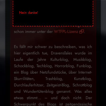
weiterzumachen
Ich überlasse es jedem
selbst, wie er damit umgeht. Gerne dürfen
Nein danke!
die Inhalte aber auch einfach kopiert und
weiterverbreitet werden, mein Blog stand
schon immer unter der
WTFPL-Lizenz
.
Es fällt mir schwer zu beschreiben, was ich
hier eigentlich tue, DravensTales wurde im
Laufe der Jahre Kulturblog, Musikblog,
Schockblog, Techblog, Horrorblog, Funblog,
ein Blog über Netzfundstücke, über Internet-
Skurrilitäten, Trashblog, Kunstblog,
Durchlauferhitzer, Zeitgeist-Blog, Schrottblog
und Wundertütenblog genannt. Was alles
etwas stimmt… – und doch nicht. Der
Schwerpunkt des Blogs ist zeitgenössische