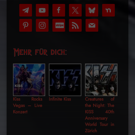
telegram
youtube-
facebook
x
bluesky
nextdoor
play
pinterest
instagram
cc-
rss
mail
stripe
Mehr für dich:
Kiss Rocks
Infinite Kiss
Creatures of
Vegas – Live
the Night: The
Konzert
KISS 40th
Anniversary
World Tour in
Zürich