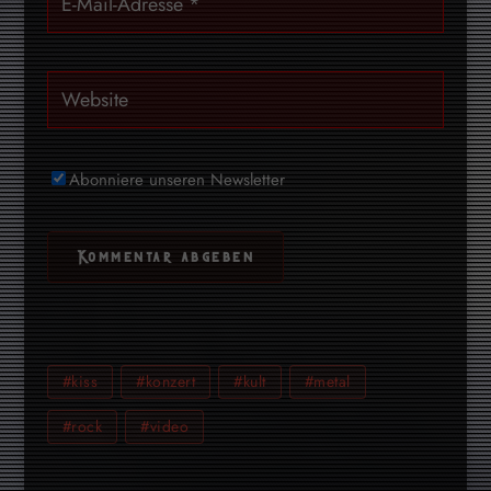
Abonniere unseren Newsletter
#kiss
#konzert
#kult
#metal
#rock
#video