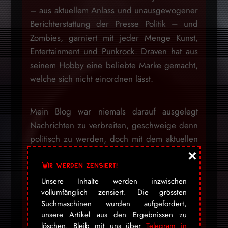
– aus aktuellem Anlass und unausgewogener
Berichterstattung der Presse Politik – und
Zombies, garniert mit jeder Menge Kunst,
Entertainment und Punkrock. Draven hat aus
seinem Hobby eine beliebte Marke gemacht,
welche sich nicht einordnen lässt.
Mein Blog war niemals darauf ausgelegt
Nachrichten zu verbreiten, geschweige denn
politisch zu werden, doch mit dem aktuellen
×
Zeitgeschehen kann ich einfach nicht anders,
Wir werden zensiert!
als Informationen, welche sonst auf allen
anderen Kanälen zensiert werden, hier
Unsere Inhalte werden inzwischen
vollumfänglich zensiert. Die grössten
festzuhalten. Mir ist dabei bewusst, dass die
Suchmaschinen wurden aufgefordert,
Seite mit dem Design auf viele diesbezüglich
unsere Artikel aus den Ergebnissen zu
nicht «seriös» wirkt, ich werde dies aber
löschen. Bleib mit uns über
Telegram in