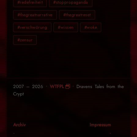
#redefreiheit
#stoppropaganda
#thegreatnarrative
#thegreatreset
#verschwörung
#wissen
#woke
#zensur
2007 – 2026 •
WTFPL
• Dravens Tales from the
Crypt
Archiv
Impressum
.
.