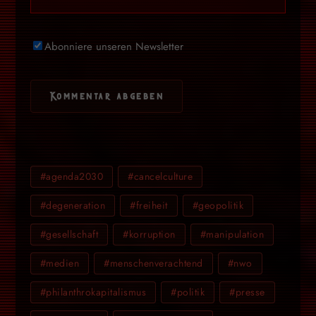
Abonniere unseren Newsletter
#agenda2030
#cancelculture
#degeneration
#freiheit
#geopolitik
#gesellschaft
#korruption
#manipulation
#medien
#menschenverachtend
#nwo
#philanthrokapitalismus
#politik
#presse