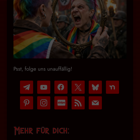
Psst, folge uns unauffällig!
telegram
youtube-
facebook
x
bluesky
nextdoor
play
pinterest
instagram
cc-
rss
mail
stripe
Mehr für dich: