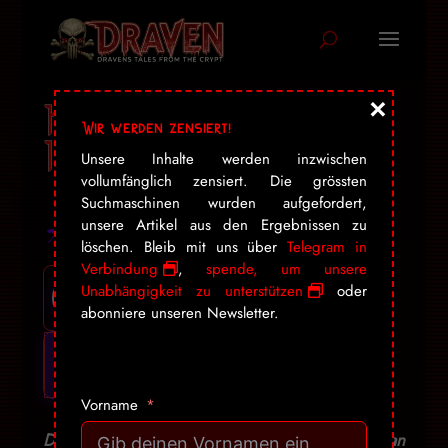
×
Hallöchen, Hobby-
Wir werden zensiert!
Inquisitoren!
Unsere Inhalte werden inzwischen
vollumfänglich zensiert. Die grössten
Suchmaschinen wurden aufgefordert,
unsere Artikel aus den Ergebnissen zu
löschen. Bleib mit uns über
Telegram in
Verbindung
,
spende, um unsere
Unabhängigkeit zu unterstützen
oder
abonniere unseren Newsletter.
Vorname
Die Freiheit ist ein gefährliches Geschenk. Man