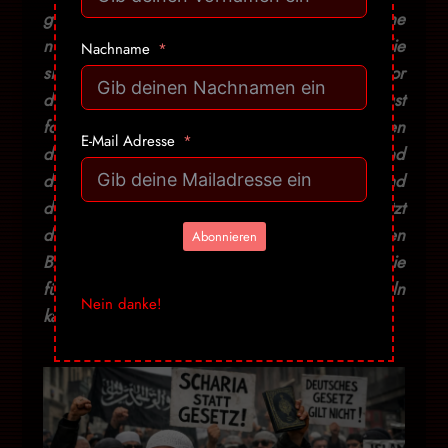
gibt sie Menschen in die Hand und manche
nutzen sie, um genau die Hand zu beissen, die
Nachname
sie ihnen gereicht hat. Lautstark, mit Schaum vor
dem Mund und dem Megafon in der Faust
fordern sie die Abschaffung dessen, was ihnen
E-Mail Adresse
das Recht gibt, überhaupt zu fordern. Während
die Scharia-Ultras aus ihren Löchern kriechen und
deutsches Recht für null und nichtig erklären, sitzt
die moralische Inlandsgeheimpolizei vor den
Abonnieren
Bildschirmen und sucht nach jemandem, den sie
für genau diese Beobachtung ans Kreuz nageln
Nein danke!
kann. Willkommen im Jahr 2026.