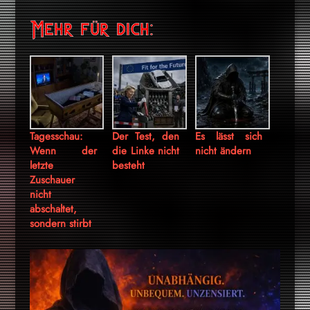
Mehr für dich:
Tagesschau:
Der Test, den
Es lässt sich
Wenn der
die Linke nicht
nicht ändern
letzte
besteht
Zuschauer
nicht
abschaltet,
sondern stirbt