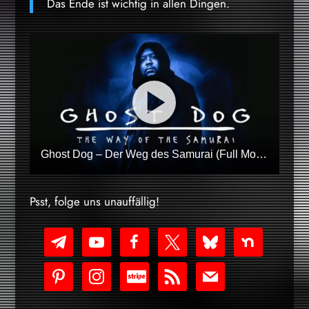
Das Ende ist wichtig in allen Dingen.
Ghost Dog – Der Weg des Samurai (Full Movie Deutsch)
Psst, folge uns unauffällig!
telegram
youtube-
facebook
x
bluesky
nextdoor
play
pinterest
instagram
cc-
rss
mail
stripe