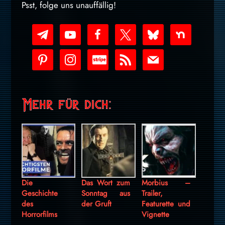
Psst, folge uns unauffällig!
telegram
youtube-
facebook
x
bluesky
nextdoor
play
pinterest
instagram
cc-
rss
mail
stripe
Mehr für dich:
Die
Das Wort zum
Morbius –
Geschichte
Sonntag aus
Trailer,
des
der Gruft
Featurette und
Horrorfilms
Vignette