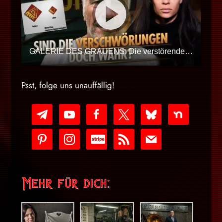
GALERIE DES GRAUENS: Die verstörenden Codes der Eliten (PIZZAGATE 2026)
Psst, folge uns unauffällig!
telegram
youtube-
facebook
x
bluesky
nextdoor
play
pinterest
instagram
cc-
rss
mail
stripe
Mehr für dich: