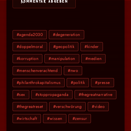
#agenda2030
#degeneration
#doppelmoral
#geopolitik
#kinder
#korruption
#manipulation
#medien
#menschenverachtend
#nwo
#philanthrokapitalismus
#politik
#presse
#sex
#stoppropaganda
#thegreatnarrative
#thegreatreset
#verschwörung
#video
#wirtschaft
#wissen
#zensur