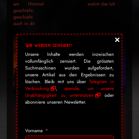
am Himmel
wohnt das Ich
geschieht,
geschieht
auch in dir
×
Wir werden zensiert!
Unsere Inhalte werden inzwischen
vollumfänglich zensiert. Die grössten
Suchmaschinen wurden aufgefordert,
unsere Artikel aus den Ergebnissen zu
löschen. Bleib mit uns über
Telegram in
Verbindung
,
spende, um unsere
Unabhängigkeit zu unterstützen
oder
abonniere unseren Newsletter.
«Dravens Tales from
the Crypt» bezaubert
Vorname
seit über 15 Jahren