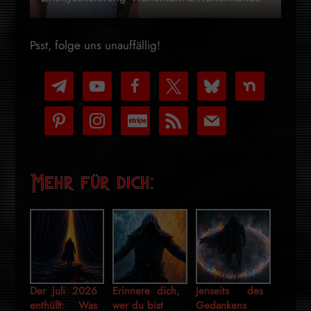
Psst, folge uns unauffällig!
telegram
youtube-
facebook
x
bluesky
nextdoor
play
pinterest
instagram
cc-
rss
mail
stripe
Mehr für dich:
Der Juli 2026
Erinnere dich,
Jenseits des
enthüllt: Was
wer du bist
Gedankens