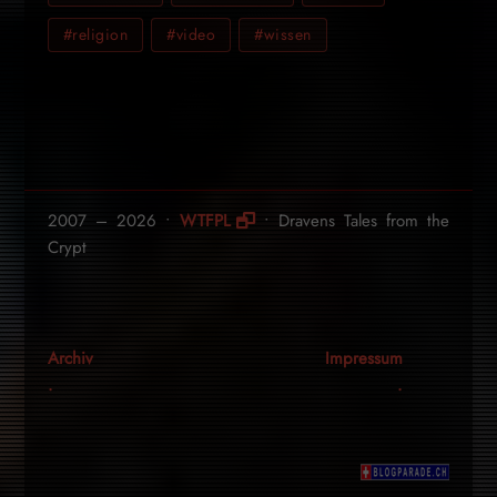
#religion
#video
#wissen
2007 – 2026 •
WTFPL
• Dravens Tales from the
Crypt
Archiv
Impressum
.
.