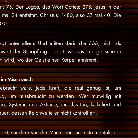
en: 73. Der Logos, das Wort Gottes: 373. Jesus in der
 mal 24 entfaltet. Christus: 1480, also 37 mal 40. Die
370.
iegt unter allem. Und mitten darin die 666, nicht als
nwert der Schöpfung – dort, wo das Energetische in
m wird, wo der Geist einen Körper annimmt.
t im Missbrauch
ebracht wäre. Jede Kraft, die real genug ist, um
enug, um missbraucht zu werden. Wer mutwillig mit
nen, Systeme und Akteure, die das tun, kalkuliert und
uer, dessen Reichweite er nicht kontrolliert.
lbst, sondern vor der Macht, die sie instrumentalisiert.