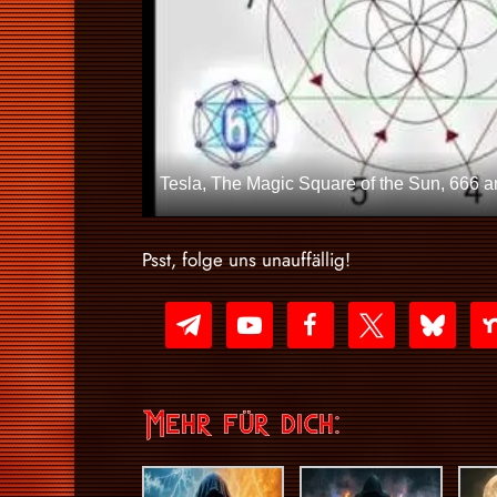
Tesla, The Magic Square of the Sun, 666 a
Psst, folge uns unauffällig!
telegram
youtube-
facebook
x
bluesky
nex
play
Mehr für dich: