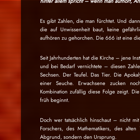
hinter allem spricht – wenn man aufhört, An
Es gibt Zahlen, die man fürchtet. Und dann
die auf Unwissenheit baut, keine gefähr
aufhören zu gehorchen. Die 666 ist eine di
Seit Jahrhunderten hat die Kirche – jene Inst
und bei Bedarf vernichtete – diesen Zahl
Sechsen. Der Teufel. Das Tier. Die Apokal
einer Seuche. Erwachsene zucken noc
Kombination zufällig diese Folge zeigt. Die K
früh beginnt.
Doch wer tatsächlich hinschaut – nicht 
Forschers, des Mathematikers, des alten
Abgrund, sondern den Ursprung.