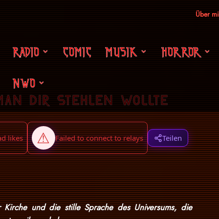
Über m
RADIO
COMIC
MUSIK
HORROR
NWO
man dir stehlen wollte
Teilen
 Kirche und die stille Sprache des Universums, die