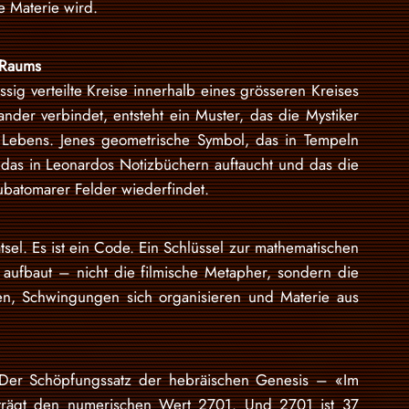
 Materie wird.
 Raums
ig verteilte Kreise innerhalb eines grösseren Kreises
nder verbindet, entsteht ein Muster, das die Mystiker
s Lebens. Jenes geometrische Symbol, das in Tempeln
 das in Leonardos Notizbüchern auftaucht und das die
batomarer Felder wiederfindet.
sel. Es ist ein Code. Ein Schlüssel zur mathematischen
 aufbaut – nicht die filmische Metapher, sondern die
hen, Schwingungen sich organisieren und Materie aus
. Der Schöpfungssatz der hebräischen Genesis – «Im
rägt den numerischen Wert 2701. Und 2701 ist 37