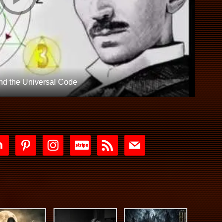
nd the Universal Code
tdoor
pinterest
instagram
cc-
rss
mail
stripe