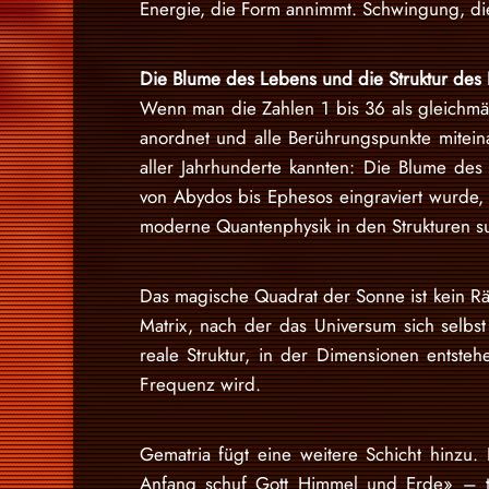
Energie, die Form annimmt. Schwingung, die
Die Blume des Lebens und die Struktur des
Wenn man die Zahlen 1 bis 36 als gleichmäss
anordnet und alle Berührungspunkte miteina
aller Jahrhunderte kannten: Die Blume de
von Abydos bis Ephesos eingraviert wurde,
moderne Quantenphysik in den Strukturen su
Das magische Quadrat der Sonne ist kein Rät
Matrix, nach der das Universum sich selbst
reale Struktur, in der Dimensionen entste
Frequenz wird.
Gematria fügt eine weitere Schicht hinzu
Anfang schuf Gott Himmel und Erde» – t