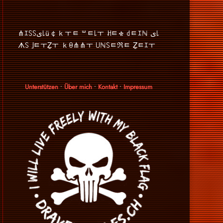
⋔ｴ꒚꒚ﻯ꒒ü￠ｋￓﾼ ꒳ﾼ꒒ￓ ꎧﾼቄ ꒯ﾼｴℕ ﻯ꒒
ᗑ꒚ ｣ﾼￓẔￓ ｋꑙ⋔⋔ￓ ꒤ℕ꒚ﾼℜﾼ Ẕﾼｴￓ
Unterstützen
•
Über mich
•
Kontakt
•
Impressum