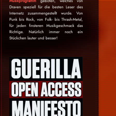
Musikprogramm
geboten, welches von
Draven speziell für die besten Leser des
Internetz zu­sammen­ge­stellt wurde. Von
Punk bis Rock, von Folk- bis Thrash-Metal,
für je­den finsteren Mu­sik­ge­schmack das
Rich­tige. Natürlich immer noch ein
Stückchen lauter und besser!