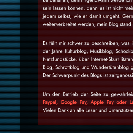
beibehalten, denn irgendwann werde ich d
sein lassen können, denn es ist nicht m
jedem selbst, wie er damit umgeht. Gern
weiterverbreitet werden, mein Blog stan
Es fällt mir schwer zu beschreiben, was i
der Jahre Kulturblog, Musikblog, Schock
Netzfundstücke, über Internet-Skurrilitäte
Blog, Schrottblog und Wundertütenblog g
Der Schwerpunkt des Blogs ist zeitgenössi
Um den Betrieb der Seite zu gewährlei
Paypal, Google Pay, Apple Pay oder La
Vielen Dank an alle Leser und Unterstütze