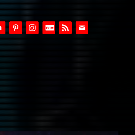
tdoor
pinterest
instagram
cc-
rss
mail
stripe