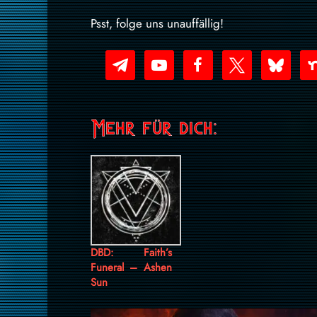
Psst, folge uns unauffällig!
telegram
youtube-
facebook
x
bluesky
nex
play
Mehr für dich:
DBD: Faith’s
Funeral – Ashen
Sun