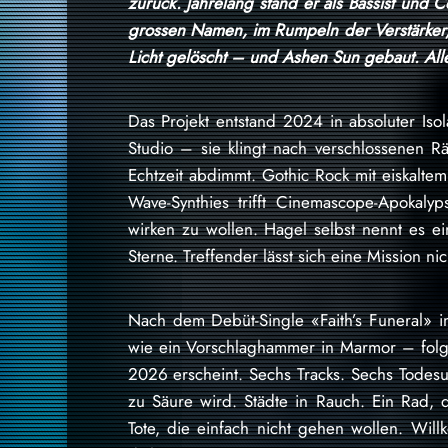
zurück. Jahrelang stand er als Bassist und
grossen Namen, im Rumpeln der Verstärker, im
Licht gelöscht – und Ashen Sun gebaut. Alle
Das Projekt entstand 2024 in absoluter Isol
Studio – sie klingt nach verschlossenen R
Echtzeit abdimmt. Gothic Rock mit eiskaltem 
Wave-Synthies trifft Cinemascope-Apoka
wirken zu wollen. Hagel selbst nennt es 
Sterne. Treffender lässt sich eine Mission ni
Nach dem Debüt-Single «Faith’s Funeral» i
wie ein Vorschlaghammer in Marmor – folgt
2026 erscheint. Sechs Tracks. Sechs Todesur
zu Säure wird. Städte in Rauch. Ein Rad,
Tote, die einfach nicht gehen wollen. Will