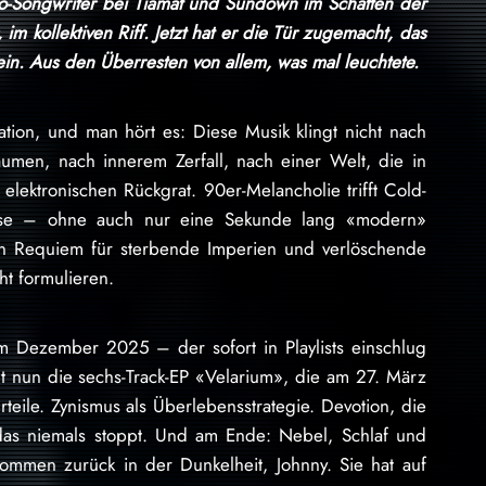
 Co-Songwriter bei Tiamat und Sundown im Schatten der
 kollektiven Riff. Jetzt hat er die Tür zugemacht, das
in. Aus den Überresten von allem, was mal leuchtete.
ation, und man hört es: Diese Musik klingt nicht nach
äumen, nach innerem Zerfall, nach einer Welt, die in
elektronischen Rückgrat. 90er-Melancholie trifft Cold-
lypse – ohne auch nur eine Sekunde lang «modern»
ein Requiem für sterbende Imperien und verlöschende
cht formulieren.
m Dezember 2025 – der sofort in Playlists einschlug
 nun die sechs-Track-EP «Velarium», die am 27. März
teile. Zynismus als Überlebensstrategie. Devotion, die
 das niemals stoppt. Und am Ende: Nebel, Schlaf und
kommen zurück in der Dunkelheit, Johnny. Sie hat auf