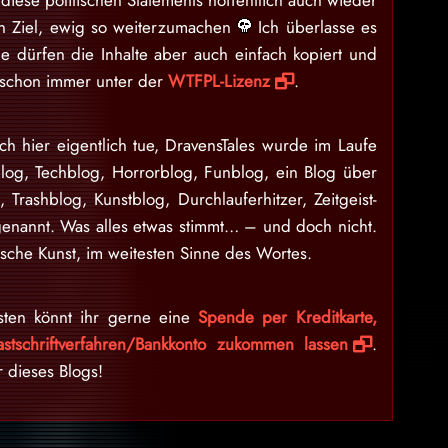
iese politischen Statements hoffentlich auch wieder
ein Ziel, ewig so weiterzumachen
Ich überlasse es
e dürfen die Inhalte aber auch einfach kopiert und
d schon immer unter der
WTFPL-Lizenz
.
ch hier eigentlich tue, DravensTales wurde im Laufe
blog, Techblog, Horrorblog, Funblog, ein Blog über
n, Trashblog, Kunstblog, Durchlauferhitzer, Zeitgeist-
enannt. Was alles etwas stimmt… – und doch nicht.
sche Kunst, im weitesten Sinne des Wortes.
sten könnt ihr gerne eine
Spende per Kreditkarte,
stschriftverfahren/Bankkonto zukommen lassen
.
r dieses Blogs!