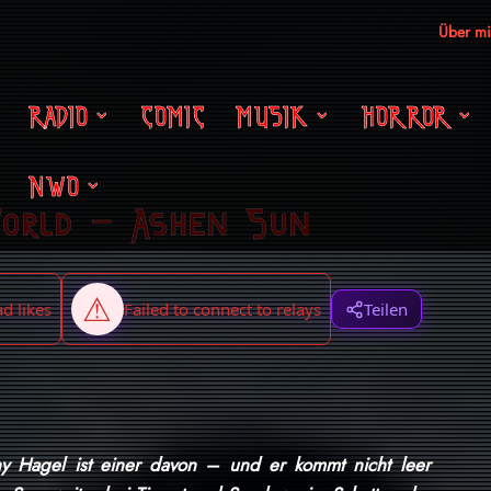
Über m
RADIO
COMIC
MUSIK
HORROR
NWO
World – Ashen Sun
Teilen
ny Hagel ist einer davon – und er kommt nicht leer