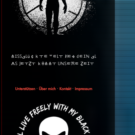
⋔ｴ꒚꒚ﻯ꒒ü￠ｋￓﾼ ꒳ﾼ꒒ￓ ꎧﾼቄ ꒯ﾼｴℕ ﻯ꒒
ᗑ꒚ ｣ﾼￓẔￓ ｋꑙ⋔⋔ￓ ꒤ℕ꒚ﾼℜﾼ Ẕﾼｴￓ
Unterstützen
•
Über mich
•
Kontakt
•
Impressum