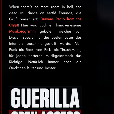
When there’s no more room in hell, the
dead will dance on earth! Freunde, die
Gruft präsentiert:
Dravens Radio from the
Crypt
! Hier wird Euch ein handverlesenes
Musikprogramm
geboten, welches von
Draven speziell für die besten Leser des
Internetz zu­sammen­ge­stellt wurde. Von
Punk bis Rock, von Folk- bis Thrash-Metal,
für je­den finsteren Mu­sik­ge­schmack das
Rich­tige. Natürlich immer noch ein
Stückchen lauter und besser!