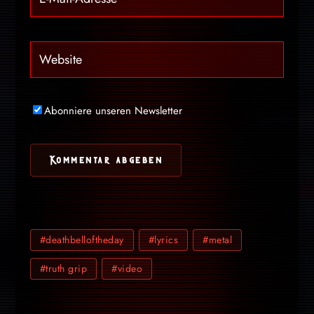
Abonniere unseren Newsletter
#deathbelloftheday
#lyrics
#metal
#truth grip
#video