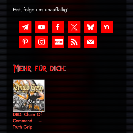
Psst, folge uns unauffällig!
telegram
youtube-
facebook
x
bluesky
nextdoor
play
pinterest
instagram
cc-
rss
mail
stripe
Mehr für dich:
DBD: Chain Of
Command –
Truth Grip