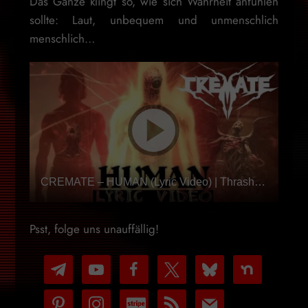
Das Ganze klingt so, wie sich Wahrheit anfühlen
sollte: Laut, unbequem und unmenschlich
menschlich…
CREMATE – HUMAN (Lyric Video) | Thrash-Death Metal
Psst, folge uns unauffällig!
telegram
youtube-
facebook
x
bluesky
nextdoor
play
pinterest
instagram
cc-
rss
mail