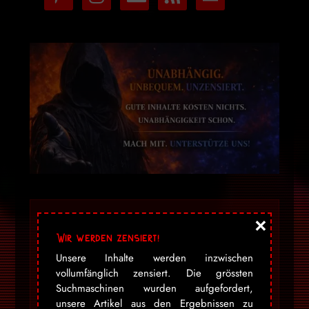
stripe
×
«Dravens Tales from
the Crypt» bezaubert
Wir werden zensiert!
seit über 15 Jahren
Unsere Inhalte werden inzwischen
vollumfänglich zensiert. Die grössten
mit einer
Suchmaschinen wurden aufgefordert,
geschmacklosen
unsere Artikel aus den Ergebnissen zu