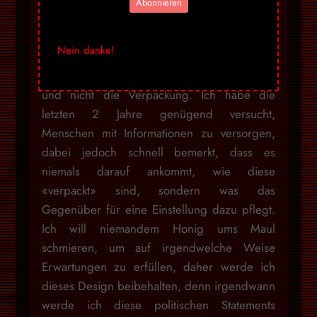
Abonnieren
nicht «seriös» wirkt, ich werde dies aber
nicht ändern, um den «Mainstream» zu
Nein danke!
gefallen. Wer offen ist, für nicht
staatskonforme Informationen, sieht den Inhalt
und nicht die Verpackung. Ich habe die
letzten 2 Jahre genügend versucht,
Menschen mit Informationen zu versorgen,
dabei jedoch schnell bemerkt, dass es
niemals darauf ankommt, wie diese
«verpackt» sind, sondern was das
Gegenüber für eine Einstellung dazu pflegt.
Ich will niemandem Honig ums Maul
schmieren, um auf irgendwelche Weise
Erwartungen zu erfüllen, daher werde ich
dieses Design beibehalten, denn irgendwann
werde ich diese politischen Statements