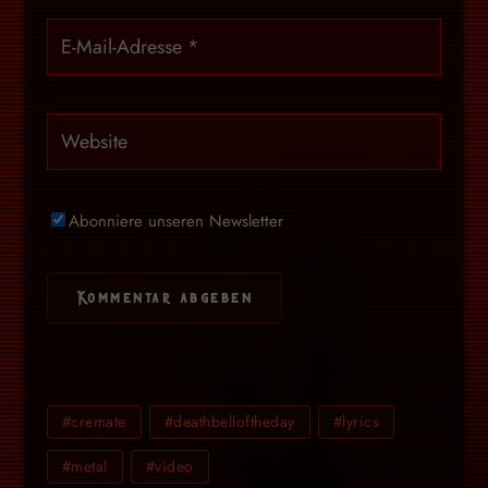
Abonniere unseren Newsletter
#cremate
#deathbelloftheday
#lyrics
#metal
#video