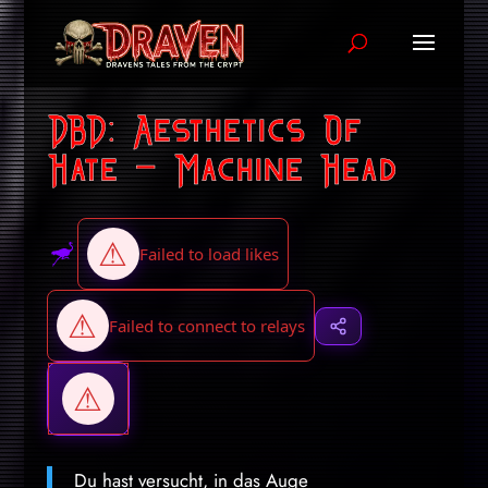
DBD: Aesthetics Of
Hate – Machine Head
Du hast versucht, in das Auge