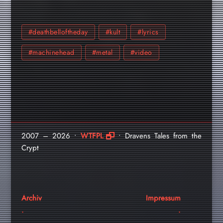
#deathbelloftheday
#kult
#lyrics
#machinehead
#metal
#video
2007 – 2026 •
WTFPL
• Dravens Tales from the
Crypt
Archiv
Impressum
.
.