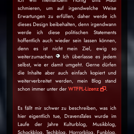
Ich will niemandem Honig ums Maul
schmieren, um auf irgendwelche Weise
Erwartungen zu erfüllen, daher werde ich
dieses Design beibehalten, denn irgendwann
werde ich diese politischen Statements
hoffentlich auch wieder sein lassen können,
denn es ist nicht mein Ziel, ewig so
weiterzumachen
Ich überlasse es jedem
selbst, wie er damit umgeht. Gerne dürfen
die Inhalte aber auch einfach kopiert und
weiterverbreitet werden, mein Blog stand
schon immer unter der
WTFPL-Lizenz
.
Es fällt mir schwer zu beschreiben, was ich
hier eigentlich tue, DravensTales wurde im
Laufe der Jahre Kulturblog, Musikblog,
Schockblog, Techblog, Horrorblog, Funblog,