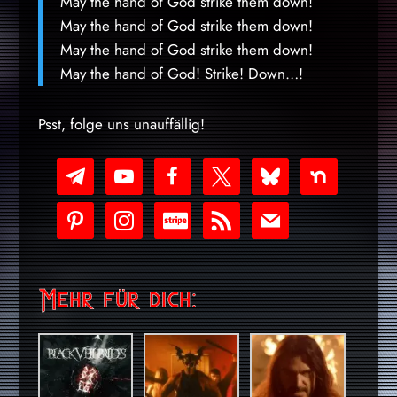
May the hand of God strike them down!
May the hand of God strike them down!
May the hand of God strike them down!
May the hand of God! Strike! Down…!
Psst, folge uns unauffällig!
telegram
youtube-
facebook
x
bluesky
nextdoor
play
pinterest
instagram
cc-
rss
mail
stripe
Mehr für dich: