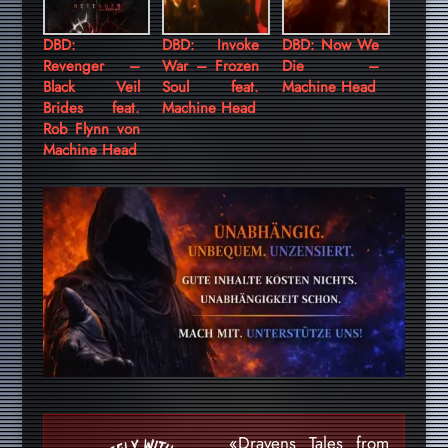
DBD:
DBD: Invoke
DBD: Now We
Revenger –
War – Frozen
Die –
Black Veil
Soul feat.
Machine Head
Brides feat.
Machine Head
Rob Flynn von
Machine Head
«Dravens Tales from