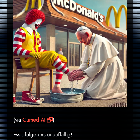
(via
Cursed AI
)
Psst, folge uns unauffällig!