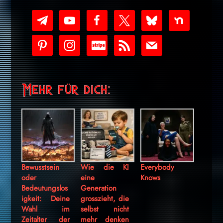
telegram
youtube-
facebook
x
bluesky
nextdoor
play
pinterest
instagram
cc-
rss
mail
stripe
Mehr für dich:
Bewusstsein
Wie die KI
Everybody
oder
eine
Knows
Bedeutungslos
Generation
igkeit: Deine
grosszieht, die
Wahl im
selbst nicht
Zeitalter der
mehr denken