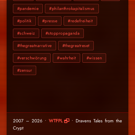
#pandemie
#philanthrokapitalismus
#politik
#presse
#redefreiheit
#schweiz
#stoppropaganda
#thegreatnarrative
#thegreatreset
#verschwörung
#wahrheit
#wissen
#zensur
2007 – 2026 •
WTFPL
• Dravens Tales from the
Crypt