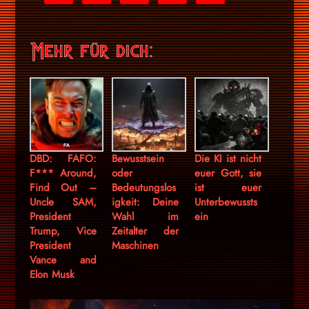
stripe
Mehr für dich:
DBD: FAFO:
Bewusstsein
Die KI ist nicht
F*** Around,
oder
euer Gott, sie
Find Out –
Bedeutungslos
ist euer
Uncle SAM,
igkeit: Deine
Unterbewussts
President
Wahl im
ein
Trump, Vice
Zeitalter der
President
Maschinen
Vance and
Elon Musk