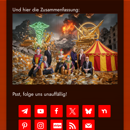
Und hier die Zusammenfassung:
Psst, folge uns unauffällig!
telegram
youtube-
facebook
x
bluesky
nextdoor
play
pinterest
instagram
cc-
rss
mail