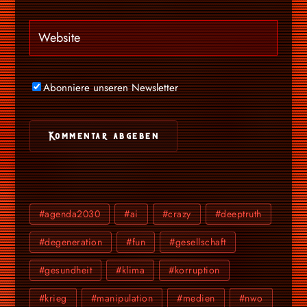
Abonniere unseren Newsletter
#agenda2030
#ai
#crazy
#deeptruth
#degeneration
#fun
#gesellschaft
#gesundheit
#klima
#korruption
#krieg
#manipulation
#medien
#nwo