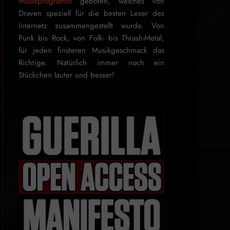
Musikprogramm
geboten, welches von
Draven speziell für die besten Leser des
Internetz zu­sammen­ge­stellt wurde. Von
Punk bis Rock, von Folk- bis Thrash-Metal,
für je­den finsteren Mu­sik­ge­schmack das
Rich­tige. Natürlich immer noch ein
Stückchen lauter und besser!