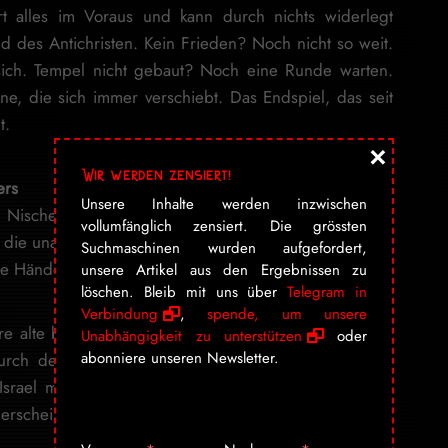
rt alles im Voraus und kann durch nichts widerlegt
des Antichristen. Kein Frieden? Noch nicht so weit.
sich. Tempel nicht gebaut? Noch eine Runde warten.
e, die sich immer verschiebt. Das Endspiel, das seit
t.
×
Wir werden zensiert!
ers
Unsere Inhalte werden inzwischen
n Nischenwahn abzutun – interessant für Theologen,
vollumfänglich zensiert. Die grössten
cht die unangenehme Tatsache, dass dieser Wahn gerade
Suchmaschinen wurden aufgefordert,
ce Hände auflegt und in Jerusalem Altäre weiht.
unsere Artikel aus den Ergebnissen zu
löschen. Bleib mit uns über
Telegram in
Verbindung
,
spende, um unsere
re alte britische Erfindung des Reverend John Nelson
Unabhängigkeit zu unterstützen
oder
abonniere unseren Newsletter.
durch den amerikanischen Evangelikalismus gefressen
 Israel muss existieren. Der Tempel muss stehen. Die
s erscheinen. Und dann kommt Jesus zurück und macht