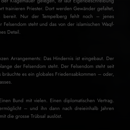
he der Klagemauer gelegen, ist laut Eigenbeschreibung
rt trainieren Priester. Dort werden Gewänder gefaltet,
les bereit. Nur der Tempelberg fehlt noch – jenes
er Felsendom steht und das von der islamischen Waqf-
hes Detail.
ganzen Arrangements: Das Hindernis ist eingebaut. Der
olange der Felsendom steht. Der Felsendom steht seit
s bräuchte es ein globales Friedensabkommen – oder,
asses.
inen Bund mit vielen. Einen diplomatischen Vertrag.
ermöglicht – und ihn dann nach dreieinhalb Jahren
mit die grosse Trübsal auslöst.