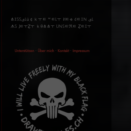
⋔ｴ꒚꒚ﻯ꒒ü￠ｋￓﾼ ꒳ﾼ꒒ￓ ꎧﾼቄ ꒯ﾼｴℕ ﻯ꒒
ᗑ꒚ ｣ﾼￓẔￓ ｋꑙ⋔⋔ￓ ꒤ℕ꒚ﾼℜﾼ Ẕﾼｴￓ
Unterstützen
•
Über mich
•
Kontakt
•
Impressum