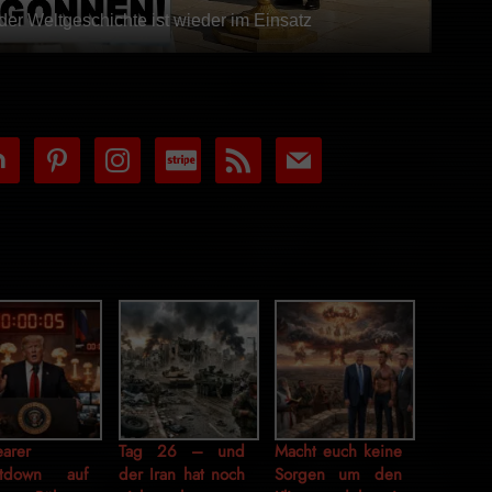
der Weltgeschichte ist wieder im Einsatz
tdoor
pinterest
instagram
cc-
rss
mail
stripe
arer
Tag 26 – und
Macht euch keine
ntdown auf
der Iran hat noch
Sorgen um den