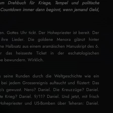
um Drehbuch für Kriege, Tempel und politische
 Countdown immer dann beginnt, wenn jemand Geld,
. Gottes Uhr tickt. Der Hohepriester ist bereit. Der
 ihre Lieder. Die goldene Menora glänzt hinter
ine Halbsatz aus einem aramäischen Manuskript des 6.
r das heisseste Ticket in der eschatologischen
pe bewundern. Wirklich.
rs seine Runden durch die Weltgeschichte wie ein
 bei jedem Grossereignis auftaucht und flüstert: Das
hab’s gewusst. Nero? Daniel. Die Kreuzzüge? Daniel.
e Krieg? Daniel. 9/11? Daniel. Und jetzt, mit frisch
m Hohepriester und US-Bomben über Teheran: Daniel.