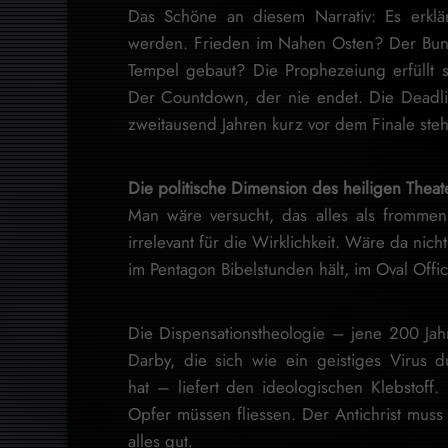
Das Schöne an diesem Narrativ: Es erklä
werden. Frieden im Nahen Osten? Der Bund 
Tempel gebaut? Die Prophezeiung erfüllt 
Der Countdown, der nie endet. Die Deadlin
zweitausend Jahren kurz vor dem Finale steh
Die politische Dimension des heiligen Theat
Man wäre versucht, das alles als fromme
irrelevant für die Wirklichkeit. Wäre da ni
im Pentagon Bibelstunden hält, im Oval Offi
Die Dispensationstheologie – jene 200 Jah
Darby, die sich wie ein geistiges Virus 
hat – liefert den ideologischen Klebstoff.
Opfer müssen fliessen. Der Antichrist mus
alles gut.