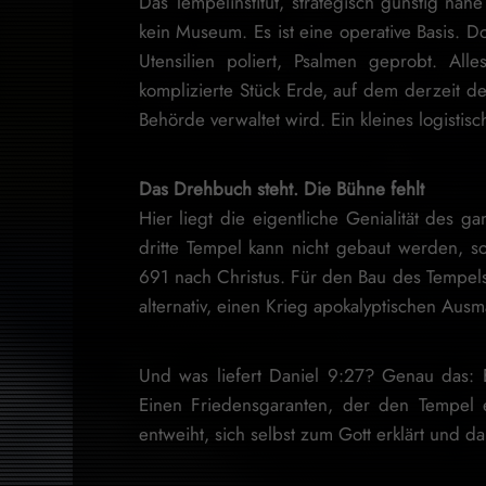
Das Tempelinstitut, strategisch günstig na
kein Museum. Es ist eine operative Basis. Do
Utensilien poliert, Psalmen geprobt. Al
komplizierte Stück Erde, auf dem derzeit d
Behörde verwaltet wird. Ein kleines logistisc
Das Drehbuch steht. Die Bühne fehlt
Hier liegt die eigentliche Genialität des 
dritte Tempel kann nicht gebaut werden, s
691 nach Christus. Für den Bau des Tempel
alternativ, einen Krieg apokalyptischen Ausm
Und was liefert Daniel 9:27? Genau das: E
Einen Friedensgaranten, der den Tempel 
entweiht, sich selbst zum Gott erklärt und da