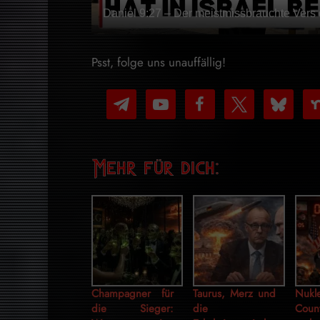
Daniel 9:27 – Der meistmissbrauchte Vers 
Psst, folge uns unauffällig!
telegram
youtube-
facebook
x
bluesky
nex
play
Mehr für dich:
Champagner für
Taurus, Merz und
Nukle
die Sieger:
die
Cou