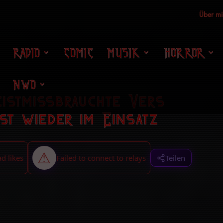
Über m
RADIO
COMIC
MUSIK
HORROR
NWO
eistmissbrauchte Vers
st wieder im Einsatz
Teilen