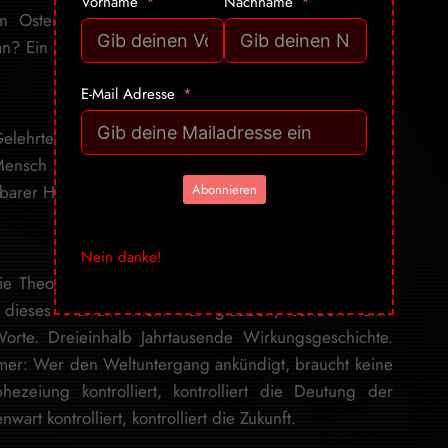
Vorname
Nachname
n Osten kein geopolitisches Problem, sondern ein
n? Ein Schritt in Richtung Erfüllung. Eskalation? Gottes
E-Mail Adresse
ehrte, der keine Reden hält und nicht auf sozialen
 Mensch aus Fleisch und Blut, sondern ein Rädchen in
Abonnieren
tbarer Hand bewegt wird.
Nein danke!
ie Theologie. Es ist die Seriosität, mit der Akteure in
 dieses Narrativ nicht nur glauben, sondern aktiv
orte. Dreieinhalb Jahrtausende Wirkungsgeschichte.
mer: Wer den Weltuntergang ankündigt, braucht keine
eiung kontrolliert, kontrolliert die Deutung der
t kontrolliert, kontrolliert die Zukunft.