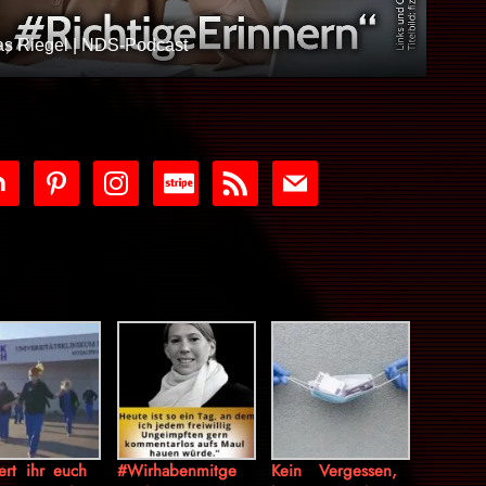
ias Riegel | NDS-Podcast
tdoor
pinterest
instagram
cc-
rss
mail
stripe
ert ihr euch
#Wirhabenmitge
Kein Vergessen,