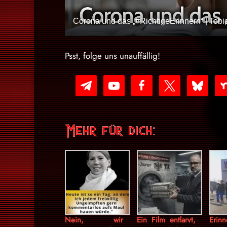
Corona und das „#RichtigeErinnern“ | Tob
Psst, folge uns unauffällig!
telegram
youtube-
facebook
x
bluesky
nex
play
Mehr für dich:
Nein, wir
Ein Film entlarvt,
Erinn