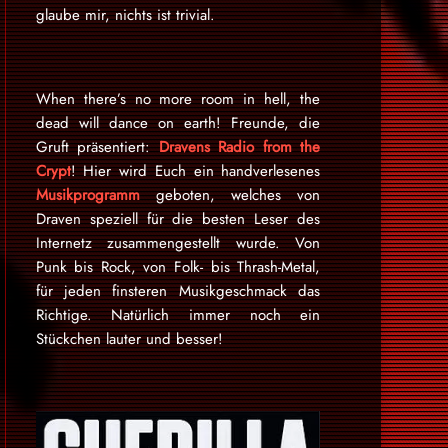
glaube mir, nichts ist trivial.
When there’s no more room in hell, the
dead will dance on earth! Freunde, die
Gruft präsentiert:
Dravens Radio from the
Crypt
! Hier wird Euch ein handverlesenes
Musikprogramm
geboten, welches von
Draven speziell für die besten Leser des
Internetz zu­sammen­ge­stellt wurde. Von
Punk bis Rock, von Folk- bis Thrash-Metal,
für je­den finsteren Mu­sik­ge­schmack das
Rich­tige. Natürlich immer noch ein
Stückchen lauter und besser!