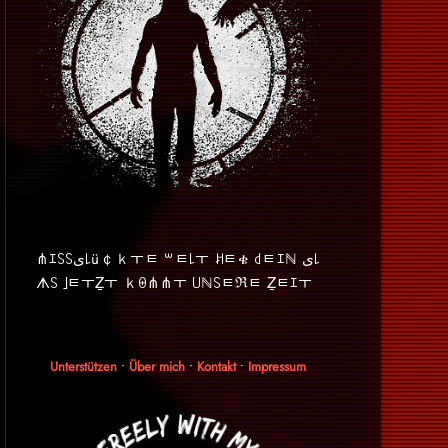
⋔ｴ꒚꒚ﻯ꒒ü￠ｋￓﾼ ꒳ﾼ꒒ￓ ꎧﾼቄ ꒯ﾼｴℕ ﻯ꒒
ᗑ꒚ ｣ﾼￓẔￓ ｋꑙ⋔⋔ￓ ꒤ℕ꒚ﾼℜﾼ Ẕﾼｴￓ
Unterstützen
•
Über mich
•
Kontakt
•
Impressum