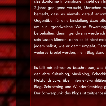
staatskonforme Informationen, sieht den I
2 Jahre genügend versucht, Menschen mit
bemerkt, dass es niemals darauf ankom
Gegenüber für eine Einstellung dazu pfl
um auf irgendwelche Weise Erwartung
beibehalten, denn irgendwann werde ich d
sein lassen können, denn es ist nicht m
jedem selbst, wie er damit umgeht. Gern
weiterverbreitet werden, mein Blog stan
Es fällt mir schwer zu beschreiben, was i
der Jahre Kulturblog, Musikblog, Schock
Netzfundstücke, über Internet-Skurrilitäte
Blog, Schrottblog und Wundertütenblog g
Der Schwerpunkt des Blogs ist zeitgenössi