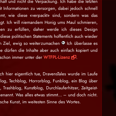
nhalt und nicht die Verpackung. Ich habe die letzten
 Informationen zu versorgen, dabei jedoch schnell
mt, wie diese «verpackt» sind, sondern was das
egt. Ich will niemandem Honig ums Maul schmieren,
en zu erfüllen, daher werde ich dieses Design
iese politischen Statements hoffentlich auch wieder
ein Ziel, ewig so weiterzumachen
Ich überlasse es
e dürfen die Inhalte aber auch einfach kopiert und
d schon immer unter der
WTFPL-Lizenz
.
ch hier eigentlich tue, DravensTales wurde im Laufe
blog, Techblog, Horrorblog, Funblog, ein Blog über
n, Trashblog, Kunstblog, Durchlauferhitzer, Zeitgeist-
enannt. Was alles etwas stimmt… – und doch nicht.
sche Kunst, im weitesten Sinne des Wortes.