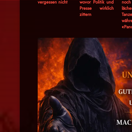
vergessen nicht
wovor Politik und
noc
Presse wirklich
läche
zittern
Tanze
wäh
«Pan