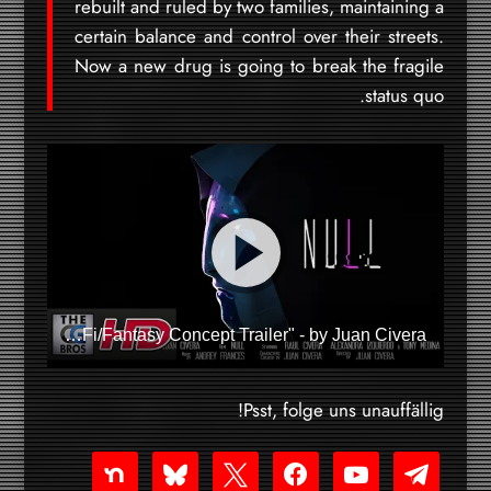
rebuilt and ruled by two families, maintaining a
certain balance and control over their streets.
Now a new drug is going to break the fragile
status quo.
CGI & VFX Trailers: "NULL - A Sci-Fi/Fantasy Concept Trailer" - by Juan Civera
Psst, folge uns unauffällig!
nextdoor
bluesky
facebook
x
youtube-
telegram