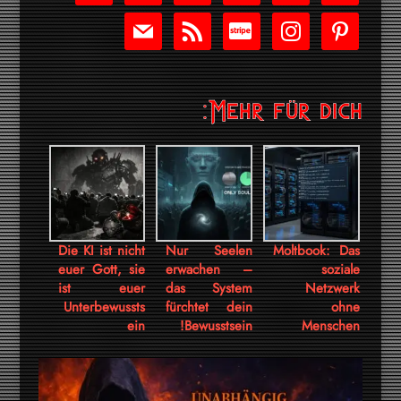
play
mail
rss
cc-
instagram
pinterest
stripe
Mehr für dich:
Die KI ist nicht
Nur Seelen
Moltbook: Das
euer Gott, sie
erwachen –
soziale
ist euer
das System
Netzwerk
Unterbewussts
fürchtet dein
ohne
ein
Bewusstsein!
Menschen