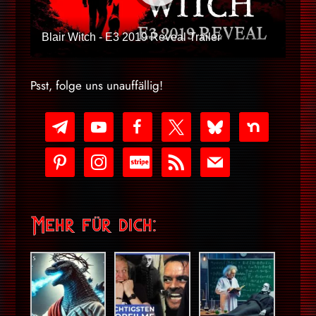
Blair Witch - E3 2019 Reveal Trailer
Psst, folge uns unauffällig!
telegram
youtube-
facebook
x
bluesky
nextdoor
play
pinterest
instagram
cc-
rss
mail
stripe
Mehr für dich: